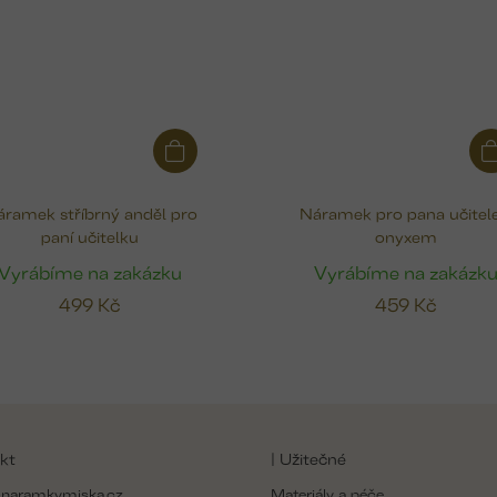
ramek stříbrný anděl pro
Náramek pro pana učitele
paní učitelku
onyxem
Vyrábíme na zakázku
Vyrábíme na zakázk
499 Kč
459 Kč
kt
| Užitečné
naramkymiska.cz
Materiály a péče