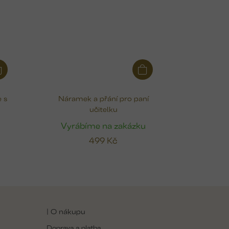
 s
Náramek a přání pro paní
učitelku
u
Vyrábíme na zakázku
499 Kč
| O nákupu
Doprava a platba