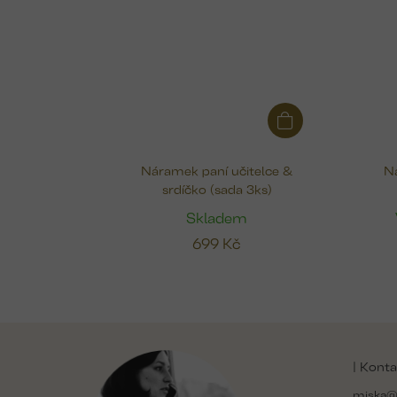
Náramek paní učitelce &
Ná
srdíčko (sada 3ks)
Skladem
699 Kč
Z
á
| Konta
p
a
miska@