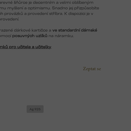
 barevné šňůrce je decentním a velmi oblíbeným
ímu myšlení a optimismu. Snadno jej přizpůsobíte
provázků a provedení stříbra. K dispozici je v
rovedení.
zené dárkové kartičce a
ve standardní dámské
pomocí
posuvných uzlíků
na náramku.
ků pro učitele a učitelky
.
Zeptat se
Ag 925