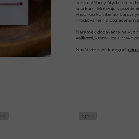
Tento stříbrný čtyřlístek na
šperkem. Motivuje k pozitivn
vhodnou kombinací barevných 
rhodiovaném a pozlaceném p
Náramek dodáváme na vyobra
velikosti
, kterou lze upravit 
Navštivte také kategorii
náram
925
Ag 925