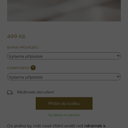
499 Kč
Mě
ce
BARVA PROVÁZKU
KOMPONENT
?
Možnosti doručení
Přidat do košíku
Vyrábíme na zakázku
Co jiného by měl nosit třídní anděl než
náramek s