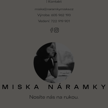
| Kontakt
a
miska@naramkymiska.cz
t
Výroba:
í
605 962 193
Vedení:
722 919 901