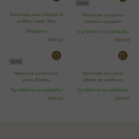
Ag 925
Náramek paní učitelce &
Náramek pro pana
srdíčko (sada 3ks)
učitele s onyxem
Skladem
Vyrábíme na zakázku
699 Kč
459 Kč
Ag 925
Náramek a přání pro
Náramek pro pana
paní učitelku
učitele se srdíčkem
Vyrábíme na zakázku
Vyrábíme na zakázku
499 Kč
299 Kč
Z
á
p