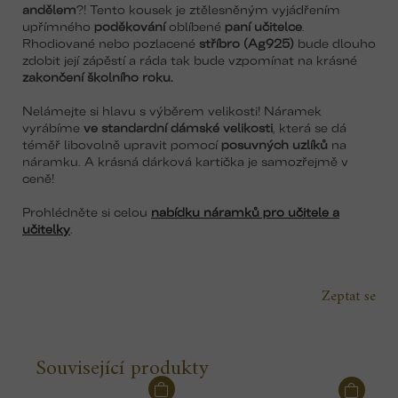
andělem
?! Tento kousek je ztělesněným vyjádřením
upřímného
poděkování
oblíbené
paní učitelce
.
Rhodiované nebo pozlacené
stříbro (Ag925)
bude dlouho
zdobit její zápěstí a ráda tak bude vzpomínat na krásné
zakončení školního roku.
Nelámejte si hlavu s výběrem velikosti! Náramek
vyrábíme
ve standardní dámské velikosti
, která se dá
téměř libovolně upravit pomocí
posuvných uzlíků
na
náramku. A krásná dárková kartička je samozřejmě v
ceně!
Prohlédněte si celou
nabídku náramků pro učitele a
učitelky
.
Zeptat se
Související produkty