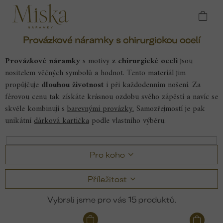
Přejít
Domů
Náramky
Provázkové náramky
na
Chirurgická ocel
obsah
Provázkové náramky s chirurgickou ocelí
Provázkové náramky
s motivy
z chirurgické oceli
jsou
nositelem věčných symbolů a hodnot. Tento materiál jim
propůjčuje
dlouhou životnost
i při každodenním nošení. Za
férovou cenu tak získáte krásnou ozdobu svého zápěstí a navíc se
skvěle kombinují s
barevnými provázky.
Samozřejmostí je pak
unikátní
dárková kartička
podle vlastního výběru.
Pro koho
Příležitost
15
V