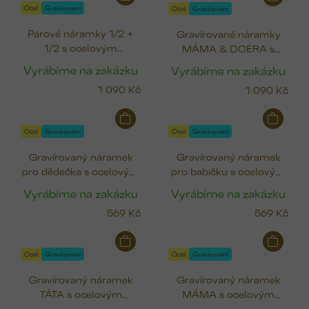
ý
Ocel
Gravírování
Ocel
Gravírování
p
Párové náramky 1/2 +
Gravírované náramky
i
1/2 s ocelovým
MÁMA & DCERA s
s
medailonkem (12 mm)
ocelovým medailonkem
p
Vyrábíme na zakázku
Vyrábíme na zakázku
(12 mm)
r
1 090 Kč
1 090 Kč
o
d
u
Ocel
Gravírování
Ocel
Gravírování
k
Gravírovaný náramek
Gravírovaný náramek
t
pro dědečka s ocelovým
pro babičku s ocelovým
ů
medailonkem (12 mm)
medailonkem (12 mm)
Vyrábíme na zakázku
Vyrábíme na zakázku
569 Kč
569 Kč
Ocel
Gravírování
Ocel
Gravírování
Gravírovaný náramek
Gravírovaný náramek
TÁTA s ocelovým
MÁMA s ocelovým
medailonkem (12 mm)
medailonkem (12 mm)