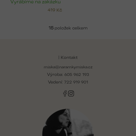
Vyrábíme na zakázku
419 Kč
15
položek celkem
v
l
Z
á
á
d
p
| Kontakt
a
a
c
miska@naramkymiska.cz
t
í
Výroba:
í
605 962 193
p
r
Vedení:
722 919 901
v
k
y
v
ý
p
i
s
u