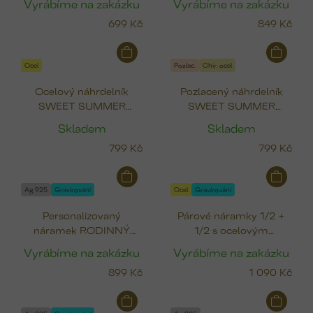
Vyrábíme na zakázku
Vyrábíme na zakázku
(12x10 mm)
699 Kč
849 Kč
Ocel
Pozlac.
Chir. ocel
Ocelový náhrdelník
Pozlacený náhrdelník
SWEET SUMMER
SWEET SUMMER
(čtyřlístek, pták, srdce,
(čtyřlístek, pták, srdce,
Skladem
Skladem
ryba)
ryba)
799 Kč
799 Kč
Ag 925
Gravírování
Ocel
Gravírování
Personalizovaný
Párové náramky 1/2 +
náramek RODINNÝ
1/2 s ocelovým
KRUH (12 mm)
medailonkem (12 mm)
Vyrábíme na zakázku
Vyrábíme na zakázku
899 Kč
1 090 Kč