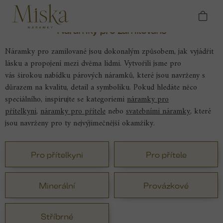
Přejít
Domů
Příležitosti
Náramky pro zamilované
na
obsah
Náramky pro zamilované
Náramky pro zamilované
jsou dokonalým způsobem, jak vyjádřit
lásku a propojení mezi dvěma lidmi. Vytvořili jsme pro
vás širokou nabídku párových náramků, které jsou navrženy s
důrazem na kvalitu, detail a symboliku. Pokud hledáte něco
speciálního, inspirujte se kategoriemi
náramky pro
přítelkyni
,
náramky pro přítele
nebo
svatebními náramky
, které
jsou navrženy pro ty nejvýjimečnější okamžiky.
Pro přítelkyni
Pro přítele
Minerální
Provázkové
Stříbrné