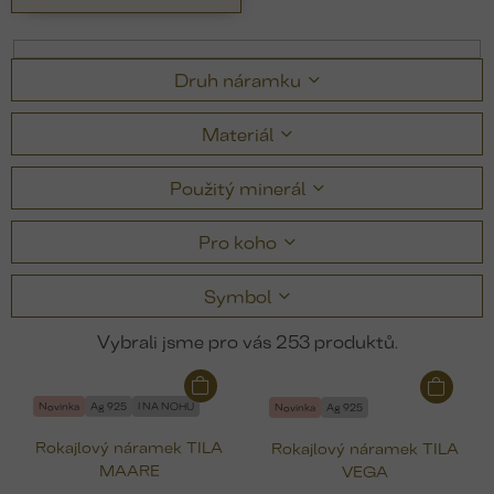
Druh náramku
Materiál
Použitý minerál
Pro koho
Symbol
253
V
ý
Novinka
Ag 925
I NA NOHU
Novinka
Ag 925
p
Rokajlový náramek TILA
Rokajlový náramek TILA
i
MAARE
VEGA
s