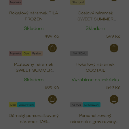
Novinka
Chir. ocel
Rokajlový náramek TILA
Ocelový náramek
FROZEN
SWEET SUMMER
(čtyřlístek, pták, srdce,
Skladem
Skladem
ryba)
499 Kč
599 Kč
Novinka
Ocel
Pozlac.
I NA NOHU
Pozlacený náramek
Rokajlový náramek
SWEET SUMMER
COCTAIL
(čtyřlístek, pták, srdce,
Skladem
Vyrábíme na zakázku
ryba)
599 Kč
549 Kč
Ocel
Gravírování
Ag 925
Gravírování
Dámský personalizovaný
Personalizovaný
náramek TAG
náramek s gravírovaným
(pozlacená ocel)
stříbrným srdcem