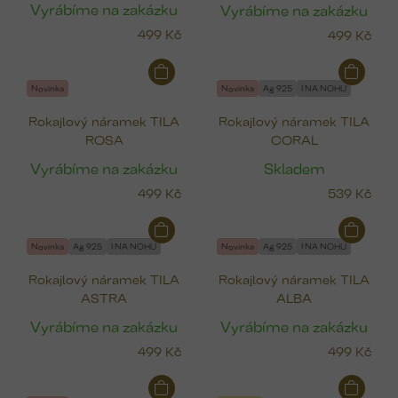
p
Vyrábíme na zakázku
Vyrábíme na zakázku
r
499 Kč
499 Kč
o
d
u
Novinka
Novinka
Ag 925
I NA NOHU
k
Rokajlový náramek TILA
Rokajlový náramek TILA
t
ROSA
CORAL
ů
Vyrábíme na zakázku
Skladem
499 Kč
539 Kč
Novinka
Ag 925
I NA NOHU
Novinka
Ag 925
I NA NOHU
Rokajlový náramek TILA
Rokajlový náramek TILA
ASTRA
ALBA
Vyrábíme na zakázku
Vyrábíme na zakázku
499 Kč
499 Kč