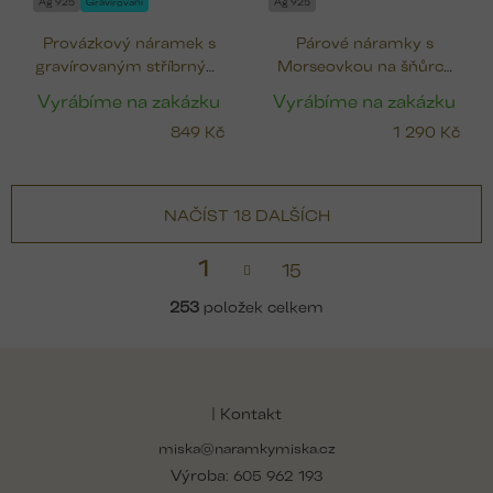
Ag 925
Gravírování
Ag 925
Provázkový náramek s
Párové náramky s
gravírovaným stříbrným
Morseovkou na šňůrce
žetonkem (12 mm)
(stříbro 925)
Vyrábíme na zakázku
Vyrábíme na zakázku
849 Kč
1 290 Kč
NAČÍST 18 DALŠÍCH
S
1
15
t
v
r
l
253
položek celkem
á
á
n
d
k
Z
a
o
á
v
c
á
p
í
| Kontakt
n
p
a
í
r
miska@naramkymiska.cz
t
v
Výroba:
í
605 962 193
k