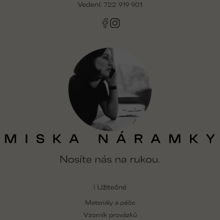
Vedení:
722 919 901
y
v
ý
p
i
s
u
| Užitečné
Materiály a péče
Vzorník provázků