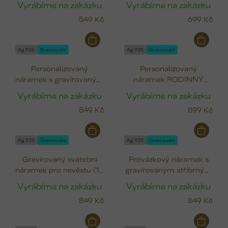
Vyrábíme na zakázku
Vyrábíme na zakázku
549 Kč
699 Kč
Ag 925
Gravírování
Ag 925
Gravírování
Personalizovaný
Personalizovaný
náramek s gravírovaným
náramek RODINNÝ
stříbrným srdcem
KRUH (12 mm)
Vyrábíme na zakázku
Vyrábíme na zakázku
(12x10 mm)
849 Kč
899 Kč
Ag 925
Gravírování
Ag 925
Gravírování
Gravírovaný svatební
Provázkový náramek s
náramek pro nevěstu (12
gravírovaným stříbrným
mm)
žetonkem (12 mm)
Vyrábíme na zakázku
Vyrábíme na zakázku
849 Kč
849 Kč