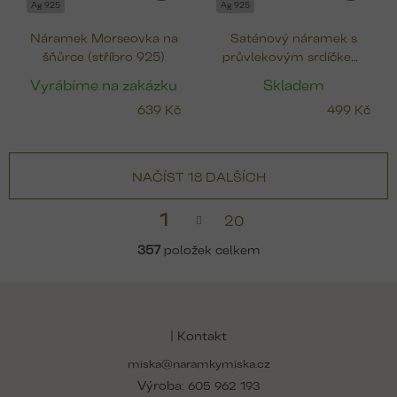
Ag 925
Ag 925
Náramek Morseovka na
Saténový náramek s
šňůrce (stříbro 925)
průvlekovým srdíčkem
(4x4 mm)
Vyrábíme na zakázku
Skladem
639 Kč
499 Kč
NAČÍST 18 DALŠÍCH
S
1
20
t
v
r
l
357
položek celkem
á
á
n
d
k
Z
a
o
á
v
c
á
p
í
| Kontakt
n
p
a
í
r
miska@naramkymiska.cz
t
v
Výroba:
í
605 962 193
k