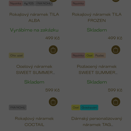
Novinka
Ag 925
I NA NOHU
Novinka
Rokajlový náramek TILA
Rokajlový náramek TILA
ALBA
FROZEN
Vyrábíme na zakázku
Skladem
499 Kč
499 Kč
Chir. ocel
Novinka
Ocel
Pozlac.
Ocelový náramek
Pozlacený náramek
SWEET SUMMER
SWEET SUMMER
(čtyřlístek, pták, srdce,
(čtyřlístek, pták, srdce,
Skladem
Skladem
ryba)
ryba)
599 Kč
599 Kč
I NA NOHU
Ocel
Gravírování
Rokajlový náramek
Dámský personalizovaný
COCTAIL
náramek TAG
(pozlacená ocel)