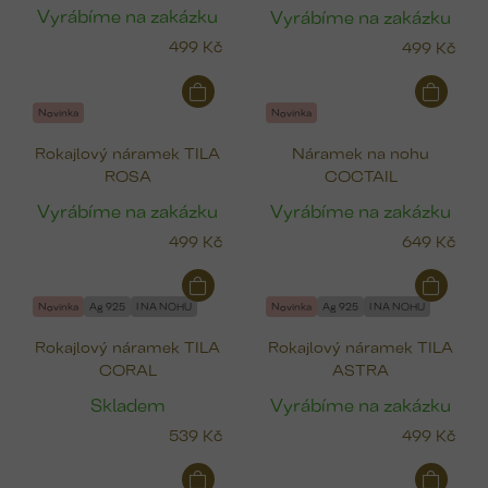
p
Vyrábíme na zakázku
Vyrábíme na zakázku
r
499 Kč
499 Kč
o
d
u
Novinka
Novinka
k
Rokajlový náramek TILA
Náramek na nohu
t
ROSA
COCTAIL
ů
Vyrábíme na zakázku
Vyrábíme na zakázku
499 Kč
649 Kč
Novinka
Ag 925
I NA NOHU
Novinka
Ag 925
I NA NOHU
Rokajlový náramek TILA
Rokajlový náramek TILA
CORAL
ASTRA
Skladem
Vyrábíme na zakázku
539 Kč
499 Kč