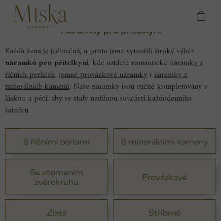
Přejít
Domů
Náramky
Náramky pro přítelkyni
na
obsah
Náramky pro přítelkyni
Každá žena je jedinečná, a proto jsme vytvořili široký výběr
náramků pro přítelkyni
, kde najdete romantické
náramky z
říčních perliček
,
jemné provázkové náramky
i
náramky z
minerálních kamenů
.
Naše náramky jsou ručně kompletovány s
láskou a péčí, aby se staly nedílnou součástí každodenního
šatníku.
S říčními perlami
S minerálními kameny
Se znamením
Provázkové
zvěrokruhu
Zlaté
Stříbrné