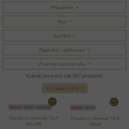
Příležitost
Styl
Symbol
Zapínání / utahování
Znamení zvěrokruhu
357
Vymazat filtry
V
ý
Novinka
Ag 925
I NA NOHU
Novinka
Ag 925
p
Rokajlový náramek TILA
Rokajlový náramek TILA
i
MAARE
VEGA
s