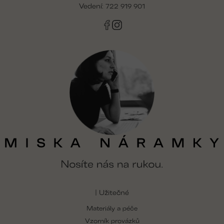
Vedení:
722 919 901
y
v
ý
p
i
s
u
| Užitečné
Materiály a péče
Vzorník provázků