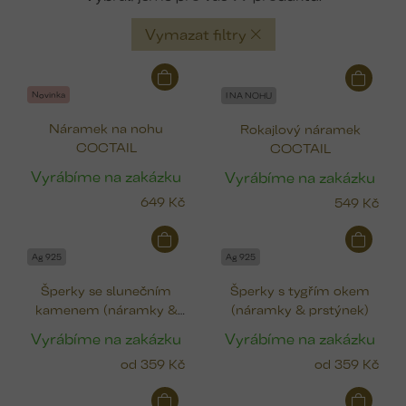
Vymazat filtry
V
ý
Novinka
I NA NOHU
p
Náramek na nohu
Rokajlový náramek
i
COCTAIL
COCTAIL
s
p
Vyrábíme na zakázku
Vyrábíme na zakázku
r
649 Kč
549 Kč
o
d
u
Ag 925
Ag 925
k
Šperky se slunečním
Šperky s tygřím okem
t
kamenem (náramky &
(náramky & prstýnek)
ů
prstýnek)
Vyrábíme na zakázku
Vyrábíme na zakázku
od
359 Kč
od
359 Kč