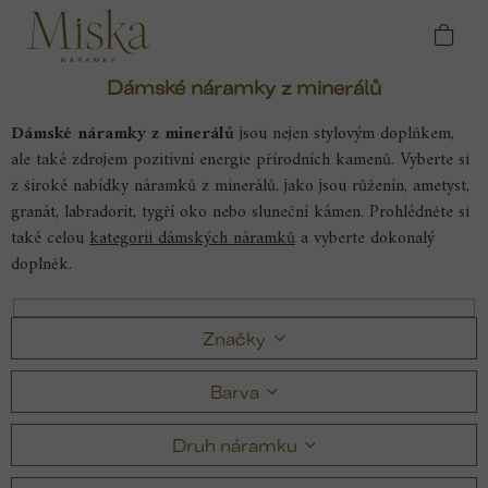
Přejít
Domů
Náramky
Dámské náramky z
na
minerálů
obsah
Dámské náramky z minerálů
Dámské náramky z minerálů
jsou nejen stylovým doplňkem,
ale také zdrojem pozitivní energie přírodních kamenů. Vyberte si
z široké nabídky náramků z minerálů, jako jsou růženín, ametyst,
granát, labradorit, tygří oko nebo sluneční kámen.
Prohlédněte si
také celou
kategorii dámských náramků
a vyberte dokonalý
doplněk.
Značky
Barva
Druh náramku