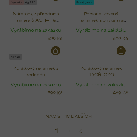
Novinka
Ag 925
Gravírování
Náramek z přírodních
Personalizovaný
minerálů ACHÁT &
náramek s onyxem a
AVANTURÍN
gravírovanou
Vyrábíme na zakázku
Vyrábíme na zakázku
krychličkou
529 Kč
699 Kč
Ag 925
Korálkový náramek z
Korálkový náramek
rodonitu
TYGŘÍ OKO
Vyrábíme na zakázku
Vyrábíme na zakázku
599 Kč
469 Kč
NAČÍST 18 DALŠÍCH
S
1
6
t
v
r