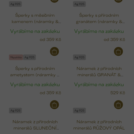
Ag 925
Ag 925
Šperky s měsíčním
Šperky s přírodním
kamenem (náramky &
granátem (náramky &
prstýnek)
prstýnek)
Vyrábíme na zakázku
Vyrábíme na zakázku
od
359 Kč
od
359 Kč
Novinka
Ag 925
Ag 925
Šperky s přírodním
Náramek z přírodních
ametystem (náramky &
minerálů GRANÁT &
prstýnek)
PERLA
Vyrábíme na zakázku
Vyrábíme na zakázku
od
359 Kč
529 Kč
Ag 925
Ag 925
Náramek z přírodních
Náramek z přírodních
minerálů SLUNEČNÍ
minerálů RŮŽOVÝ OPÁL
KÁMEN