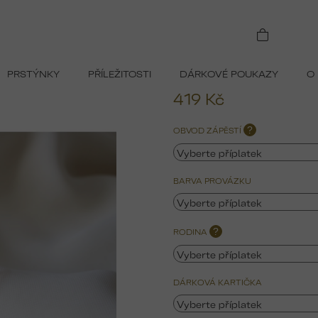
 pejskem
PRSTÝNKY
PŘÍLEŽITOSTI
DÁRKOVÉ POUKAZY
O
419 Kč
Měrná
OBVOD ZÁPĚSTÍ
?
cena:
BARVA PROVÁZKU
RODINA
?
DÁRKOVÁ KARTIČKA