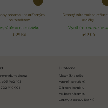
aný náramek se stříbrným
Drhaný náramek se stříbr
nekonečnem
srdíčky
Vyrábíme na zakázku
Vyrábíme na zakázk
599 Kč
549 Kč
kt
| Užitečné
naramkymiska.cz
Materiály a péče
:
605 962 193
Vzorník provázků
:
722 919 901
Dárkové kartičky
Velikost náramku
Úpravy a opravy šperků