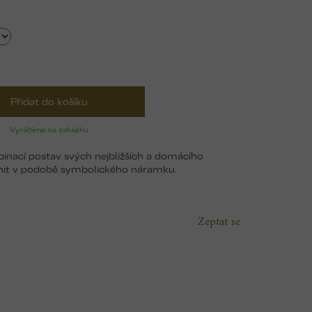
Přidat do košíku
Vyrábíme na zakázku
binací postav svých nejbližších a domácího
ěčnit v podobě symbolického náramku.
Zeptat se