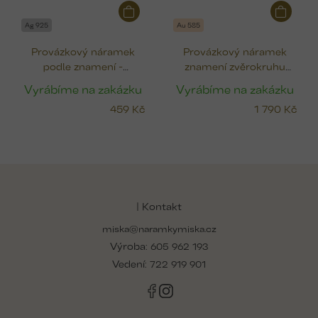
Ag 925
Au 585
Provázkový náramek
Provázkový náramek
podle znamení -
znamení zvěrokruhu
labradorit
(zlato)
Vyrábíme na zakázku
Vyrábíme na zakázku
459 Kč
1 790 Kč
Z
á
p
| Kontakt
a
miska@naramkymiska.cz
t
Výroba:
í
605 962 193
Vedení:
722 919 901