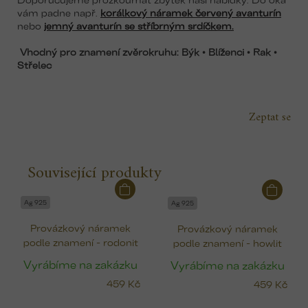
vám padne např.
korálkový náramek červený avanturín
nebo
jemný avanturín se stříbrným srdíčkem.
Vhodný pro znamení zvěrokruhu:
Býk • Blíženci • Rak •
Střelec
Zeptat se
Související produkty
Ag 925
Ag 925
Provázkový náramek
Provázkový náramek
podle znamení - rodonit
podle znamení - howlit
Vyrábíme na zakázku
Vyrábíme na zakázku
459 Kč
459 Kč