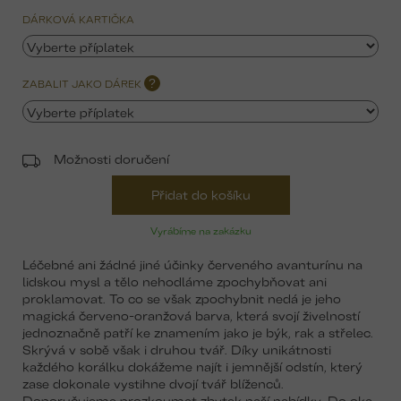
DÁRKOVÁ KARTIČKA
ZABALIT JAKO DÁREK
?
Možnosti doručení
Přidat do košíku
Vyrábíme na zakázku
Léčebné ani žádné jiné účinky červeného avanturínu na
lidskou mysl a tělo nehodláme zpochybňovat ani
proklamovat. To co se však zpochybnit nedá je jeho
magická červeno-oranžová barva, která svojí živelností
jednoznačně patří ke znamením jako je býk, rak a střelec.
Skrývá v sobě však i druhou tvář. Díky unikátnosti
každého korálku dokážeme najít i jemnější odstín, který
zase dokonale vystihne dvojí tvář blíženců.
Doporučujeme prozkoumat zbytek naší nabídky. Do oka