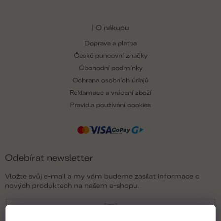
| O nákupu
Doprava a platba
České puncovní značky
Obchodní podmínky
Ochrana osobních údajů
Reklamace a vrácení zboží
Pravidla používání cookies
Odebírat newsletter
Vložte svůj e-mail a my vám budeme zasílat informace o
nových produktech na našem e-shopu.
E-mail