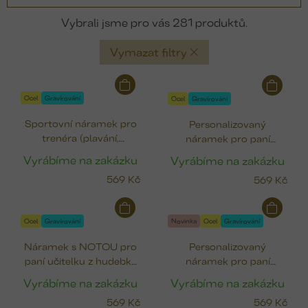
281
Vymazat filtry
V
ý
Ocel
Gravírování
Ocel
Gravírování
p
Sportovní náramek pro
Personalizovaný
i
trenéra (plavání,
náramek pro paní
s
basketbal, fotbal,
učitelku SUPR ÚČA!
p
Vyrábíme na zakázku
Vyrábíme na zakázku
baseball)
(ocel 12 mm)
r
569 Kč
569 Kč
o
d
u
Ocel
Gravírování
Novinka
Ocel
Gravírování
k
Náramek s NOTOU pro
Personalizovaný
t
paní učitelku z hudebky
náramek pro paní
ů
(ocel 10 mm)
učitelku JEDNIČKA
Vyrábíme na zakázku
Vyrábíme na zakázku
(ocel 12 mm)
569 Kč
569 Kč