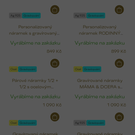
Ag 925
Gravírování
Ag 925
Gravírování
Personalizovaný
Personalizovaný
náramek s gravírovaným
náramek RODINNÝ
stříbrným srdcem
KRUH (12 mm)
Vyrábíme na zakázku
Vyrábíme na zakázku
(12x10 mm)
849 Kč
899 Kč
Ocel
Gravírování
Ocel
Gravírování
Párové náramky 1/2 +
Gravírované náramky
1/2 s ocelovým
MÁMA & DCERA s
medailonkem (12 mm)
ocelovým medailonkem
Vyrábíme na zakázku
Vyrábíme na zakázku
(12 mm)
1 090 Kč
1 090 Kč
Ocel
Gravírování
Ag 925
Gravírování
Gravírovaný náramek
Gravírované náramky