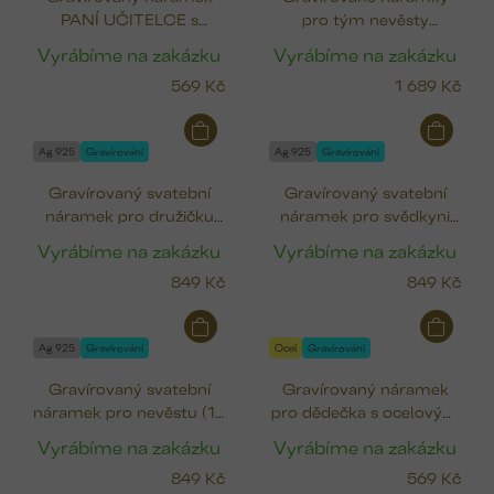
PANÍ UČITELCE s
pro tým nevěsty
ocelovým medailonkem
svědkyně & družička
Vyrábíme na zakázku
Vyrábíme na zakázku
(12 mm)
569 Kč
1 689 Kč
Ag 925
Gravírování
Ag 925
Gravírování
Gravírovaný svatební
Gravírovaný svatební
náramek pro družičku
náramek pro svědkyni
(12 mm)
(12 mm)
Vyrábíme na zakázku
Vyrábíme na zakázku
849 Kč
849 Kč
Ag 925
Gravírování
Ocel
Gravírování
Gravírovaný svatební
Gravírovaný náramek
náramek pro nevěstu (12
pro dědečka s ocelovým
mm)
medailonkem (12 mm)
Vyrábíme na zakázku
Vyrábíme na zakázku
849 Kč
569 Kč