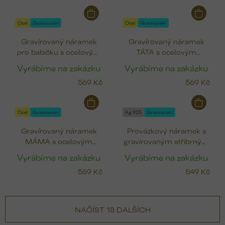
Ocel
Gravírování
Ocel
Gravírování
Gravírovaný náramek
Gravírovaný náramek
pro babičku s ocelovým
TÁTA s ocelovým
medailonkem (12 mm)
medailonkem (12 mm)
Vyrábíme na zakázku
Vyrábíme na zakázku
569 Kč
569 Kč
Ocel
Gravírování
Ag 925
Gravírování
Gravírovaný náramek
Provázkový náramek s
MÁMA s ocelovým
gravírovaným stříbrným
medailonkem (12 mm)
žetonkem (12 mm)
Vyrábíme na zakázku
Vyrábíme na zakázku
569 Kč
849 Kč
NAČÍST 18 DALŠÍCH