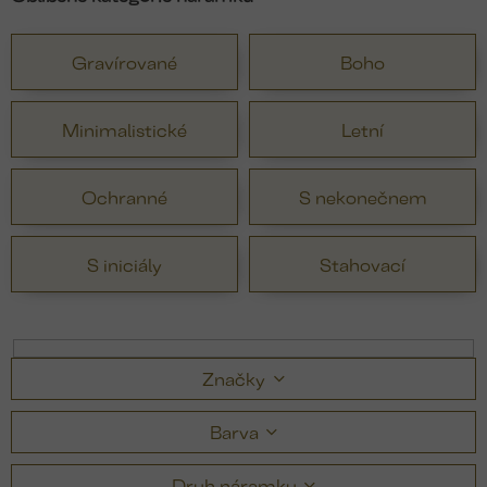
Gravírované
Boho
Minimalistické
Letní
Ochranné
S nekonečnem
S iniciály
Stahovací
Značky
Barva
Druh náramku