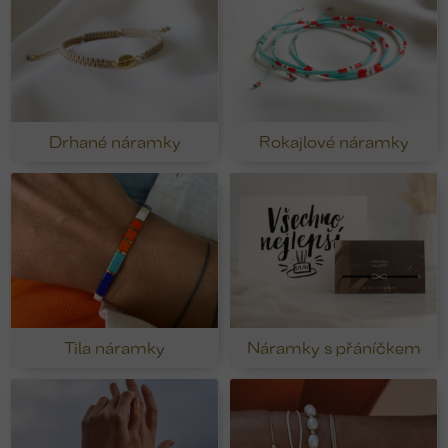
Drhané náramky
Rokajlové náramky
Tila náramky
Náramky s přáníčkem