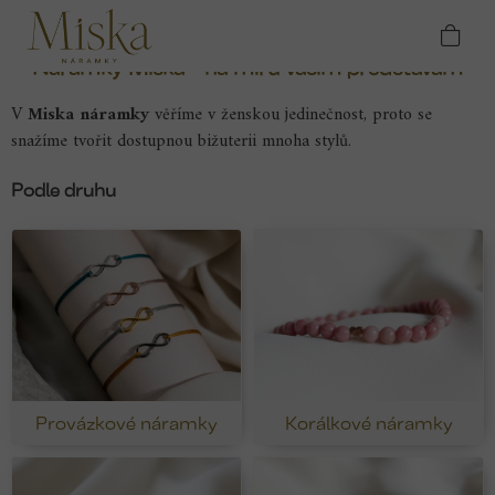
Přejít
Domů
Náramky
na
obsah
Náramky Miska - na míru vašim představám
V
Miska náramky
věříme v ženskou jedinečnost, proto se
snažíme tvořit dostupnou bižuterii mnoha stylů.
Podle druhu
Provázkové náramky
Korálkové náramky