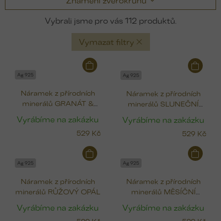
Znamení zvěrokruhu
112
Vymazat filtry
V
ý
Ag 925
Ag 925
p
Náramek z přírodních
Náramek z přírodních
i
minerálů GRANÁT &
minerálů SLUNEČNÍ
s
PERLA
KÁMEN
p
Vyrábíme na zakázku
Vyrábíme na zakázku
r
529 Kč
529 Kč
o
d
u
Ag 925
Ag 925
k
Náramek z přírodních
Náramek z přírodních
t
minerálů RŮŽOVÝ OPÁL
minerálů MĚSÍČNÍ
ů
KÁMEN & PERLA
Vyrábíme na zakázku
Vyrábíme na zakázku
529 Kč
529 Kč