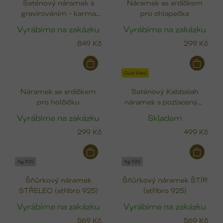
Saténový náramek s
Náramek se srdíčkem
gravírováním - karma
pro chlapečka
kroužek
Vyrábíme na zakázku
Vyrábíme na zakázku
849 Kč
299 Kč
Gold filled
Náramek se srdíčkem
Saténový Kabbalah
pro holčičku
náramek s pozlaceným
korálkem (Gold filled)
Vyrábíme na zakázku
Skladem
299 Kč
499 Kč
Ag 925
Ag 925
Šňůrkový náramek
Šňůrkový náramek ŠTÍR
STŘELEC (stříbro 925)
(stříbro 925)
Vyrábíme na zakázku
Vyrábíme na zakázku
569 Kč
569 Kč