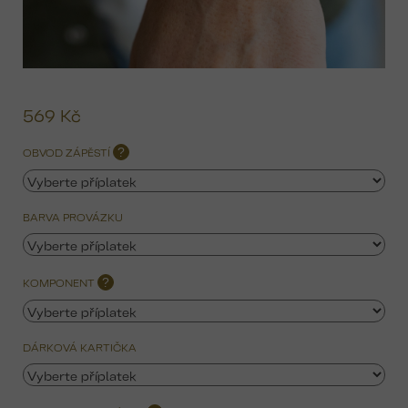
569 Kč
Mě
ce
OBVOD ZÁPĚSTÍ
?
BARVA PROVÁZKU
KOMPONENT
?
DÁRKOVÁ KARTIČKA