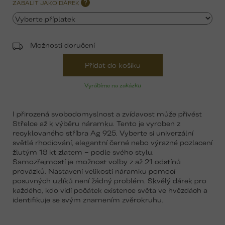
ZABALIT JAKO DÁREK
?
Možnosti doručení
Přidat do košíku
Vyrábíme na zakázku
I přirozená svobodomyslnost a zvídavost může přivést
Střelce až k výběru náramku. Tento je vyroben z
recyklovaného stříbra Ag 925. Vyberte si univerzální
světlé rhodiování, elegantní černé nebo výrazné pozlacení
žlutým 18 kt zlatem – podle svého stylu.
Samozřejmostí je možnost volby z až 21 odstínů
provázků. Nastavení velikosti náramku pomocí
posuvných uzlíků není žádný problém. Skvělý dárek pro
každého, kdo vidí počátek existence světa ve hvězdách a
identifikuje se svým znamením zvěrokruhu.