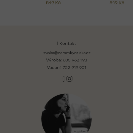
549 Kč
549 Kč
Z
á
p
| Kontakt
a
miska@naramkymiska.cz
t
Výroba:
í
605 962 193
Vedení:
722 919 901