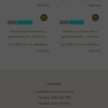
599 Kč
549 Kč
Ag 925
Gravírování
Ag 925
Gravírování
Partnerské náramky s
Saténový náramek s
gravírovaným stříbrným
gravírováním - karma
žetonkem
kroužek
Vyrábíme na zakázku
Vyrábíme na zakázku
1 199 Kč
849 Kč
Z
á
p
| Kontakt
a
miska@naramkymiska.cz
t
Výroba:
í
605 962 193
Vedení:
722 919 901