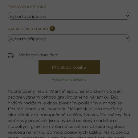
DÁRKOVÁ KARTIČKA
ZABALIT JAKO DÁREK
?
Možnosti doručení
Přidat do košíku
Vyrábíme na zakázku
Ručně psaný nápis "Máma" spolu se srdíčkem dotváří
osobní význam tohoto gravírovaného náramku. Být
hrdým rodičem je dnes životním posláním a mnozí se
tím rádi pochlubí i navenek. Náramek je jako stvořený
jako dárek pro novopečené rodičky i zasloužilé mámy. Na
saténový provázek jsme uvázali ocelový medailon s
hlubokým gravírem v černé barvě s možností regulace
velikosti náramku pomocí posuvných uzlíků. Na rubovou
stranu si nechejte vygravírovat významné datum, např.