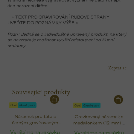
den narození dítěte.
--> TEXT PRO GRAVÍROVÁNÍ RUBOVÉ STRANY
UVEĎTE DO POZNÁMKY VÝŠE <––
Pozn.: Jedná se o individuálně upravený produkt, na který
se nevztahuje možnost využití odstoupení od Kupní
smlouvy.
Zeptat se
Související produkty
Ocel
Gravírování
Ocel
Gravírování
Náramek pro tátu s
Gravírovaný náramek s
černým gravírovaným
medailonkem (12 mm) k
srdcem (12x9 mm)
narození dítěte
Vyrábíme na zakázku
Vyrábíme na zakázku