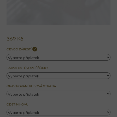
569 Kč
Mě
ce
OBVOD ZÁPĚSTÍ
?
BARVA SATÉNOVÉ ŠŇŮRKY
GRAVÍROVÁNÍ RUBOVÁ STRANA
ODSTÍN KOVU