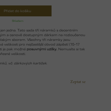
Přidat do košíku
Skladem
 jen jedna. Tato sada tří náramků s decentním
lým a cenově dostupným dárkem na rozloučenou
elským sborem. Všechny tři náramky jsou
 velikosti pro nejčastější obvod zápěstí (15-17
sti je pak možné
posuvnými uzlíky.
Nemusíte si tak
esné velikosti.
mků, vč. dárkových kartiček.
Zeptat se