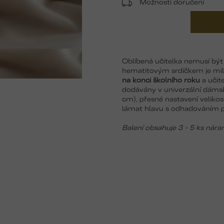
Možnosti doručení
Oblíbená učitelka nemusí být
hematitovým srdíčkem je mi
na konci školního roku
a učit
dodávány v univerzální dámské
cm), přesné nastavení veliko
lámat hlavu s odhadováním př
Balení obsahuje 3 - 5 ks nára