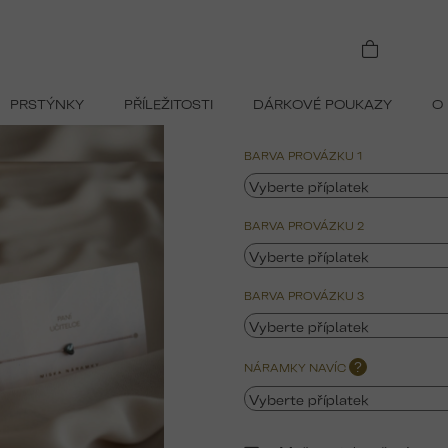
 (sada 3ks)
PRSTÝNKY
PŘÍLEŽITOSTI
DÁRKOVÉ POUKAZY
O
699 Kč
Měrná
BARVA PROVÁZKU 1
cena:
BARVA PROVÁZKU 2
BARVA PROVÁZKU 3
NÁRAMKY NAVÍC
?