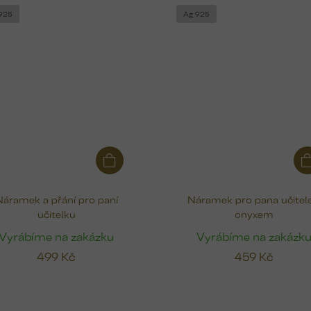
925
Ag 925
Náramek a přání pro paní
Náramek pro pana učitele
učitelku
onyxem
Vyrábíme na zakázku
Vyrábíme na zakázk
499 Kč
459 Kč