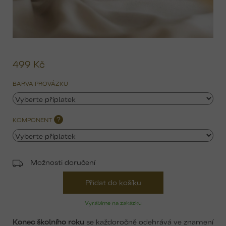
499 Kč
Mě
ce
BARVA PROVÁZKU
KOMPONENT
?
Možnosti doručení
Přidat do košíku
Vyrábíme na zakázku
Konec školního roku
se každoročně odehrává ve znamení