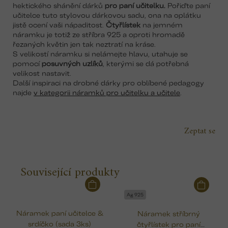
hektického shánění dárků
pro paní učitelku.
Pořiďte paní
učitelce tuto stylovou dárkovou sadu, ona na oplátku
jistě ocení vaši nápaditost.
Čtyřlístek
na jemném
náramku je totiž ze stříbra 925 a oproti hromadě
řezaných květin jen tak neztratí na kráse.
S velikostí náramku si nelámejte hlavu, utahuje se
pomocí
posuvných uzlíků
, kterými se dá potřebná
velikost nastavit.
Další inspiraci na drobné dárky pro oblíbené pedagogy
najde
v kategorii náramků pro učitelku a učitele
.
Zeptat se
Související produkty
Ag 925
Náramek paní učitelce &
Náramek stříbrný
srdíčko (sada 3ks)
čtyřlístek pro paní