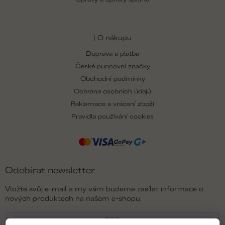
| O nákupu
Doprava a platba
České puncovní značky
Obchodní podmínky
Ochrana osobních údajů
Reklamace a vrácení zboží
Pravidla používání cookies
Odebírat newsletter
Vložte svůj e-mail a my vám budeme zasílat informace o
nových produktech na našem e-shopu.
E-mail