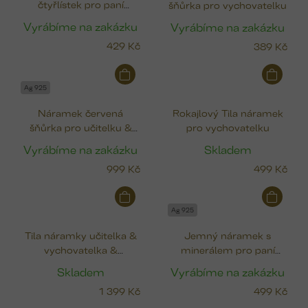
čtyřlístek pro paní
šňůrka pro vychovatelku
s
vychovatelku
p
Vyrábíme na zakázku
Vyrábíme na zakázku
r
429 Kč
389 Kč
o
d
u
Ag 925
k
Náramek červená
Rokajlový Tila náramek
t
šňůrka pro učitelku &
pro vychovatelku
ů
vychovatelku &
Vyrábíme na zakázku
Skladem
asistentku (sada 3ks)
999 Kč
499 Kč
Ag 925
Tila náramky učitelka &
Jemný náramek s
vychovatelka &
minerálem pro paní
asistentka (sada 3ks)
vychovatelku
Skladem
Vyrábíme na zakázku
1 399 Kč
499 Kč