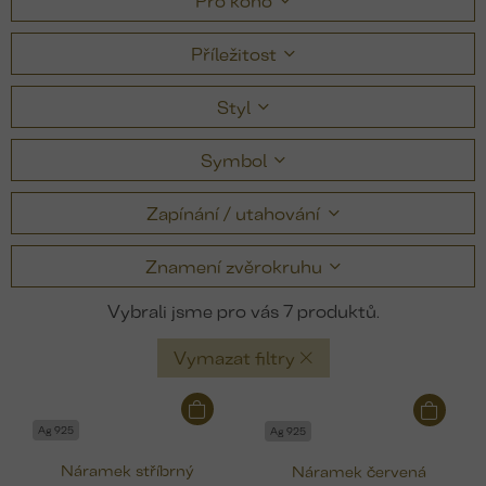
Pro koho
Příležitost
Styl
Symbol
Zapínání / utahování
Znamení zvěrokruhu
7
Vymazat filtry
V
ý
Ag 925
Ag 925
p
Náramek stříbrný
Náramek červená
i