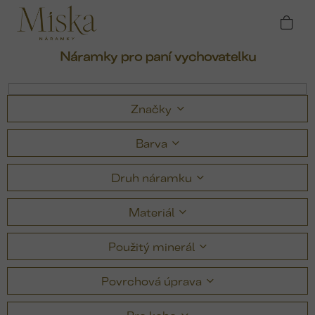
Přejít
Domů
Náramky
Náramky pro paní
na
vychovatelku
obsah
Náramky pro paní vychovatelku
Značky
Barva
Druh náramku
Materiál
Použitý minerál
Povrchová úprava