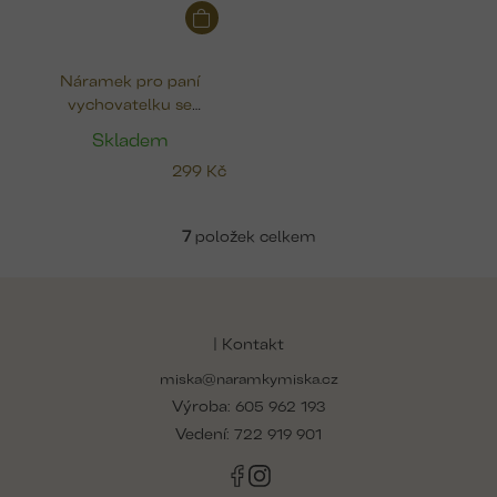
Náramek pro paní
vychovatelku se
srdíčkem
Skladem
299 Kč
7
položek celkem
v
l
Z
á
á
d
p
| Kontakt
a
a
c
miska@naramkymiska.cz
t
í
Výroba:
í
605 962 193
p
r
Vedení:
722 919 901
v
k
y