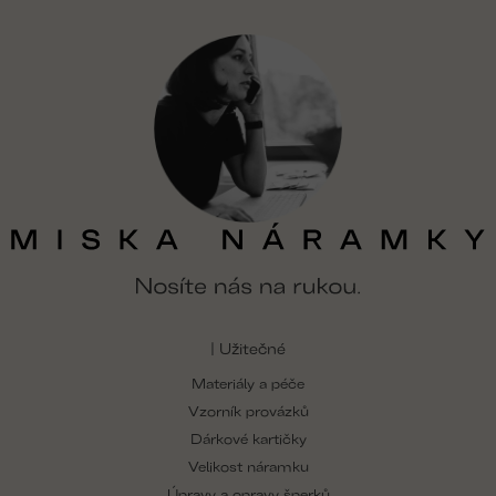
v
ý
p
i
s
u
| Užitečné
Materiály a péče
Vzorník provázků
Dárkové kartičky
Velikost náramku
Úpravy a opravy šperků