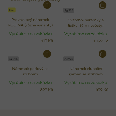
Ocel
Ag 925
Provázkový náramek
Svatební náramky s
RODINA (různé varianty)
lístky (tým nevěsty)
Vyrábíme na zakázku
Vyrábíme na zakázku
419 Kč
1 199 Kč
Ag 925
Ag 925
Náramek perlový se
Náramek sluneční
stříbrem
kámen se stříbrem
Vyrábíme na zakázku
Vyrábíme na zakázku
899 Kč
699 Kč
Z