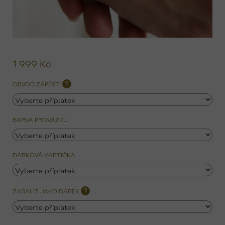
1 999 Kč
Mě
ce
OBVOD ZÁPĚSTÍ
?
BARVA PROVÁZKU
DÁRKOVÁ KARTIČKA
ZABALIT JAKO DÁREK
?