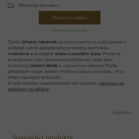
Možnosti doručení
Přidat do košíku
Vyrábíme na zakázku
Tento
drhaný náramek
ukrývá maximum ruční práce v
podobě ručně zapleteného provázku technikou
macramé
a dvojitého
srdce z pravého zlata
. Proto se
krásně hodí i pro slavnostní příležitosti, nebo jako
hodnotný
osobní dárek
k významné události. Podle
příležitosti si pak zvolte vhodnou barvu provázku, ať je
efekt naprosto dokonalý.
V naší nabídce nepřehlédněte ani variantu
náramku se
srdíčkem ze stříbra
.
Zeptat se
Související produkty