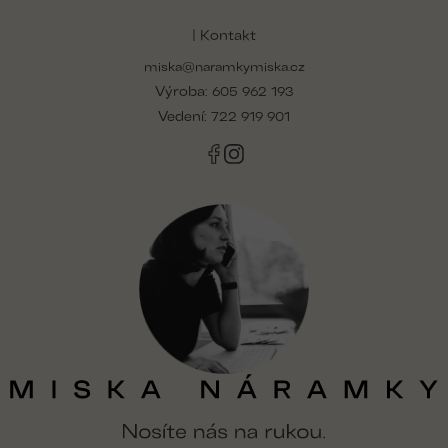
á
p
| Kontakt
a
miska@naramkymiska.cz
t
Výroba:
í
605 962 193
Vedení:
722 919 901