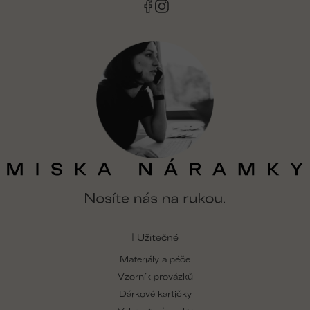
| Užitečné
Materiály a péče
Vzorník provázků
Dárkové kartičky