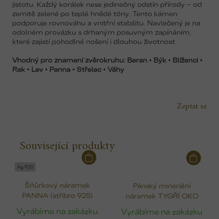
jistotu. Každý korálek nese jedinečný odstín přírody – od
zemitě zelené po teplé hnědé tóny. Tento kámen
podporuje rovnováhu a vnitřní stabilitu. Navlečený je na
odolném provázku s drhaným posuvným zapínáním,
které zajistí pohodlné nošení i dlouhou životnost.
Vhodný pro znamení zvěrokruhu: Beran • Býk • Blíženci •
Rak • Lev • Panna • Střelec • Váhy
Zeptat se
Související produkty
Ag 925
Šňůrkový náramek
Pánský minerální
PANNA (stříbro 925)
náramek TYGŘÍ OKO
Vyrábíme na zakázku
Vyrábíme na zakázku