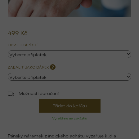
499 Kč
Mě
ce
OBVOD ZÁPĚSTÍ
ZABALIT JAKO DÁREK
?
Možnosti doručení
Přidat do košíku
Vyrábíme na zakázku
Pánský náramek z indického achátu vyzařuje klid a