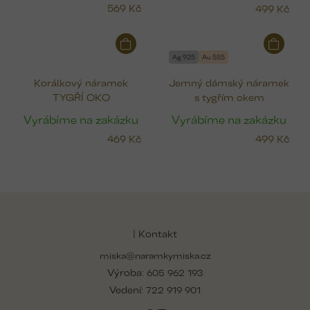
569 Kč
499 Kč
Ag 925
Au 585
Korálkový náramek
Jemný dámský náramek
TYGŘÍ OKO
s tygřím okem
Vyrábíme na zakázku
Vyrábíme na zakázku
469 Kč
499 Kč
Z
á
p
| Kontakt
a
miska@naramkymiska.cz
t
Výroba:
í
605 962 193
Vedení:
722 919 901