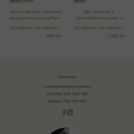
Ag 925
Au 585
Ag 925
Jemný dámský náramek
Set náramků z
sluneční kámen a stříbro
přírodních materiálů v
jemných barvách
Vyrábíme na zakázku
Vyrábíme na zakázku
499 Kč
1 650 Kč
Z
á
p
| Kontakt
a
miska@naramkymiska.cz
t
Výroba:
í
605 962 193
Vedení:
722 919 901