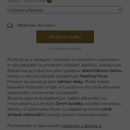
ZABALIT JAKO DÁREK
?
Možnosti doručení
Přidat do košíku
Vyrábíme na zakázku
Rodonit se v kategorii náramků s minerálním kamenem
trvale zabydlel na předních příčkách žebříčku oblíbenosti.
Zákaznice jej milují pro jeho typickou
starorůžovou barvu
,
kterou v tomto případě ozvláštňuje
fazetový brus
.
Právem se označuje jako
kámen lásky
. Podle tradic
lidového léčitelství může mít pozitivní vliv při budouvání
sebedůvěry a tolerance ve vztazích.
Šli jsme naproti požadavkům našich zákazníků na
minimalismus a drobné
3mm korálky
navlékli na tenkou
šňůrku. O dokonalou fixaci na zápěstí se stará
ručně
drhané utahování
s trendy volnými konci provázku.
Prohlédněte si také ostatní
náramky a šperky s