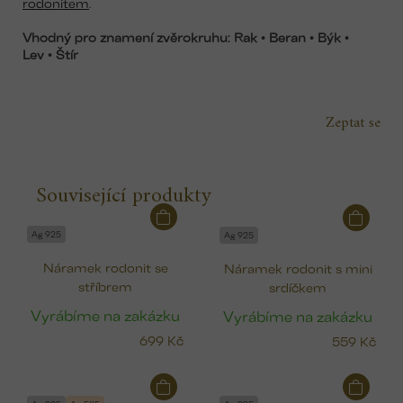
rodonitem
.
Vhodný pro znamení zvěrokruhu: Rak • Beran • Býk
•
Lev
• Štír
Zeptat se
Související produkty
Ag 925
Ag 925
Náramek rodonit se
Náramek rodonit s mini
stříbrem
srdíčkem
Vyrábíme na zakázku
Vyrábíme na zakázku
699 Kč
559 Kč