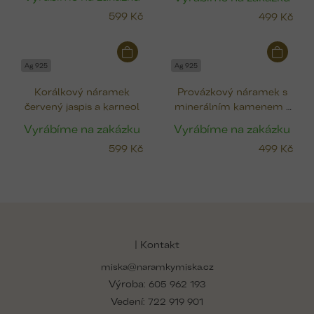
599 Kč
499 Kč
Ag 925
Ag 925
Korálkový náramek
Provázkový náramek s
červený jaspis a karneol
minerálním kamenem -
amazonit
Vyrábíme na zakázku
Vyrábíme na zakázku
599 Kč
499 Kč
Z
á
p
| Kontakt
a
miska@naramkymiska.cz
t
Výroba:
í
605 962 193
Vedení:
722 919 901