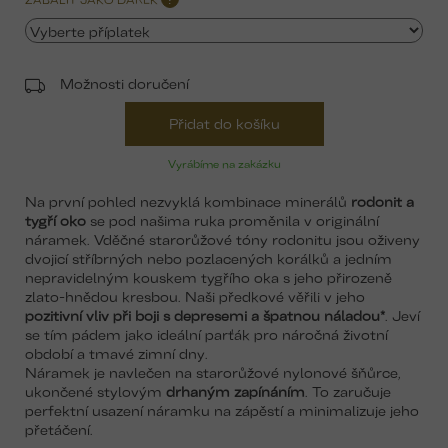
Možnosti doručení
Přidat do košíku
Vyrábíme na zakázku
Na první pohled nezvyklá kombinace minerálů
rodonit a
tygří oko
se pod našima ruka proměnila v originální
náramek. Vděčné starorůžové tóny rodonitu jsou oživeny
dvojicí stříbrných nebo pozlacených korálků a jedním
nepravidelným kouskem tygřího oka s jeho přirozeně
zlato-hnědou kresbou. Naši předkové věřili v jeho
pozitivní vliv při boji s depresemi
a špatnou náladou*
. Jeví
se tím pádem jako ideální parťák pro náročná životní
období a tmavé zimní dny.
Náramek je navlečen na starorůžové nylonové šňůrce,
ukončené stylovým
drhaným zapínáním
. To zaručuje
perfektní usazení náramku na zápěstí a minimalizuje jeho
přetáčení.