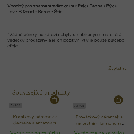
Vhodný pro znamení zvěrokruhu: Rak • Panna
• Býk
•
Lev
• Blíženci
• Beran
• Štír
* žádné účinky na zdraví nebyly u nabízených materiálů
vědecky prokázány a jejich pozitivní vliv je pouze placebo
efekt
Zeptat se
Související produkty
Ag 925
Ag 925
Korálkový náramek z
Provázkový náramek s
křemene a amazonitu
minerálním kamenem -
apatit
Vyrábíme na zakázku
Vyrábíme na zakázku