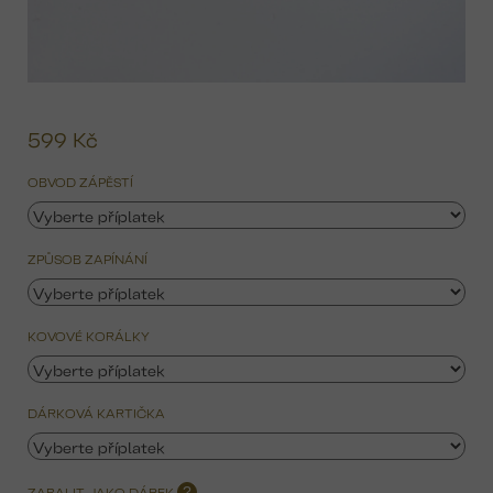
599 Kč
Mě
ce
OBVOD ZÁPĚSTÍ
ZPŮSOB ZAPÍNÁNÍ
KOVOVÉ KORÁLKY
DÁRKOVÁ KARTIČKA
ZABALIT JAKO DÁREK
?