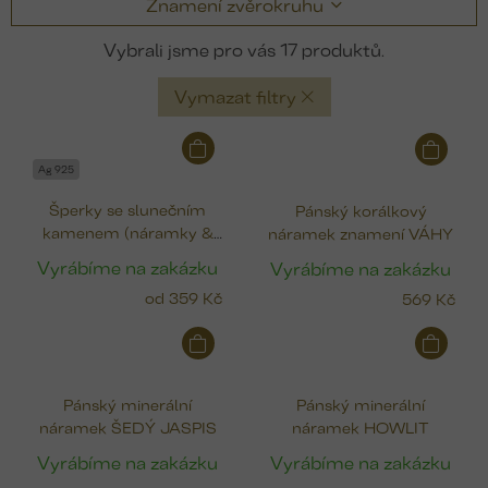
Znamení zvěrokruhu
17
Vymazat filtry
V
ý
Ag 925
p
Šperky se slunečním
Pánský korálkový
i
kamenem (náramky &
náramek znamení VÁHY
s
prstýnek)
p
Vyrábíme na zakázku
Vyrábíme na zakázku
r
od
359 Kč
569 Kč
o
d
u
k
Pánský minerální
Pánský minerální
t
náramek ŠEDÝ JASPIS
náramek HOWLIT
ů
Vyrábíme na zakázku
Vyrábíme na zakázku