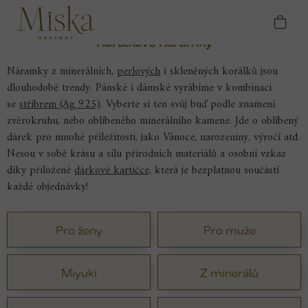
Přejít
Domů
Náramky
Korálkové náramky
na
obsah
Korálkové náramky
Náramky z minerálních,
perlových
i skleněných korálků jsou
dlouhodobě trendy. Pánské i dámské vyrábíme v kombinaci
se
stříbrem (Ag 925)
. Vyberte si ten svůj buď podle znamení
zvěrokruhu, nebo oblíbeného minerálního kamene. Jde o oblíbený
dárek pro mnohé příležitosti, jako Vánoce, narozeniny, výročí atd.
Nesou v sobě krásu a sílu přírodních materiálů a osobní vzkaz
díky přiložené
dárkové kartičce,
která je bezplatnou součástí
každé objednávky!
Pro ženy
Pro muže
Miyuki
Z minerálů