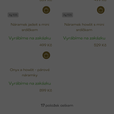
Ag 925
Ag 925
Náramek jadeit s mini
Náramek howlit s mini
srdíčkem
srdíčkem
Vyrábíme na zakázku
Vyrábíme na zakázku
499 Kč
529 Kč
Onyx a howlit - párové
náramky
Vyrábíme na zakázku
899 Kč
17
položek celkem
v