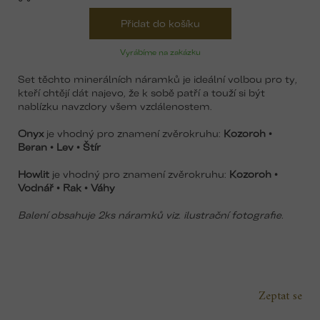
Přidat do košíku
Vyrábíme na zakázku
Set těchto minerálních náramků je ideální volbou pro ty,
kteří chtějí dát najevo, že k sobě patří a touží si být
nablízku navzdory všem vzdálenostem.
Onyx
je vhodný pro znamení zvěrokruhu:
Kozoroh •
Beran • Lev • Štír
Howlit
je vhodný pro znamení zvěrokruhu:
Kozoroh •
Vodnář • Rak • Váhy
Balení obsahuje 2ks náramků viz. ilustrační fotografie.
Zeptat se