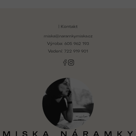
Z
á
p
| Kontakt
a
miska@naramkymiska.cz
t
Výroba:
í
605 962 193
Vedení:
722 919 901