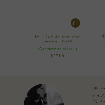
Drhaný pánský náramek se
Š
znamením BERAN
Vyrábíme na zakázku
549 Kč
Z
á
| Konta
p
a
miska@
t
Výroba
í