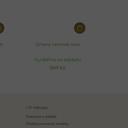
ek
Drhaný náramek onyx
u
Vyrábíme na zakázku
549 Kč
| O nákupu
Doprava a platba
České puncovní značky