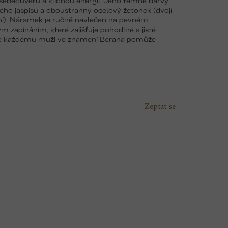
ného jaspisu a oboustranný ocelový žetonek (dvojí
í). Náramek je ručně navlečen na pevném
zapínáním, které zajišťuje pohodlné a jisté
 že každému muži ve znamení Berana pomůže
Zeptat se