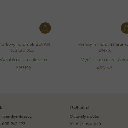
ňůrkový náramek BERAN
Pánský minerální náram
(stříbro 925)
ONYX
Vyrábíme na zakázku
Vyrábíme na zakázk
569 Kč
499 Kč
kt
| Užitečné
naramkymiska.cz
Materiály a péče
:
605 962 193
Vzorník provázků