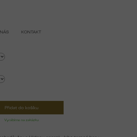
 NÁS
KONTAKT
Přidat do košíku
Vyrábíme na zakázku
 sebedůvěru a klidnou energii. Jeho temné barvy