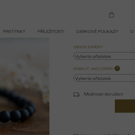
amení BERAN
PRSTÝNKY
PŘÍLEŽITOSTI
DÁRKOVÉ POUKAZY
O
569 Kč
Měrná
OBVOD ZÁPĚSTÍ
cena:
ZABALIT JAKO DÁREK
?
Možnosti doručení
Matný onyx symbolizuje sílu,