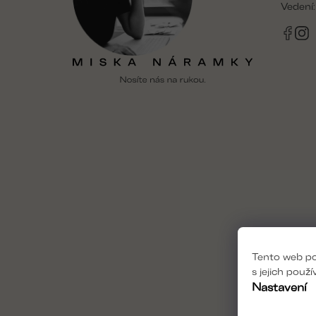
Vedení
Tento web po
s jejich použ
Nastavení