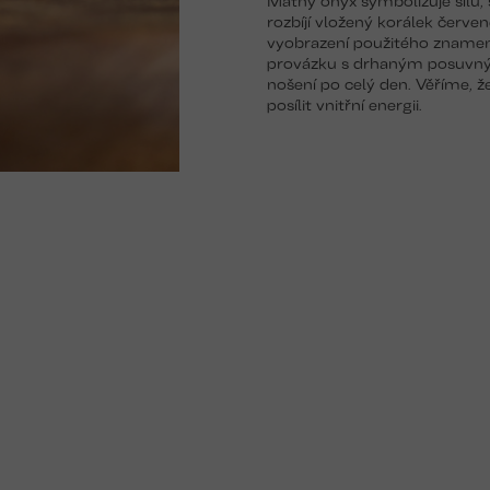
rozbíjí vložený korálek červe
vyobrazení použitého znamen
provázku s drhaným posuvným 
nošení po celý den. Věříme,
posílit vnitřní energii.