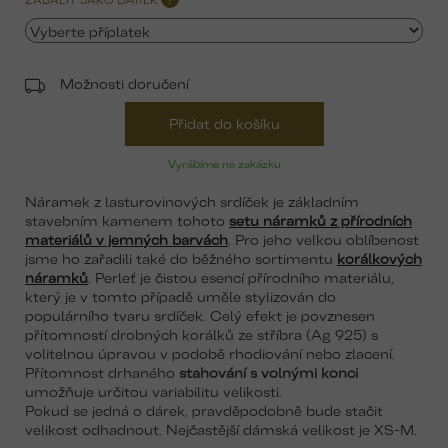
Možnosti doručení
Přidat do košíku
Vyrábíme na zakázku
Náramek z lasturovinových srdíček je základním
stavebním kamenem tohoto
setu náramků z přírodních
materiálů v jemných barvách
. Pro jeho velkou oblíbenost
jsme ho zařadili také do běžného sortimentu
korálkových
náramků
. Perleť je čistou esencí přírodního materiálu,
který je v tomto případě uměle stylizován do
populárního tvaru srdíček. Celý efekt je povznesen
přítomností drobných korálků ze stříbra (Ag 925) s
volitelnou úpravou v podobě rhodiování nebo zlacení.
Přítomnost drhaného
stahování s volnými konci
umožňuje určitou variabilitu velikosti.
Pokud se jedná o dárek, pravděpodobně bude stačit
velikost odhadnout. Nejčastější dámská velikost je XS-M.