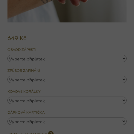
649 Kč
Mě
ce
OBVOD ZÁPĚSTÍ
ZPŮSOB ZAPÍNÁNÍ
KOVOVÉ KORÁLKY
DÁRKOVÁ KARTIČKA
ZABALIT JAKO DÁREK
?