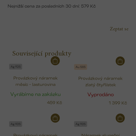
Nejnižší cena za posledních 30 dní: 579 Kč
Zeptat se
Související produkty
Ag 925
Au 585
Provázkový náramek
Provázkový náramek
měsíc - lasturovina
zlatý čtyřlístek
Vyrábíme na zakázku
Vyprodáno
459 Kč
1 399 Kč
Ag 925
Ag 925
Provázkový náramek
Náramek sluneční