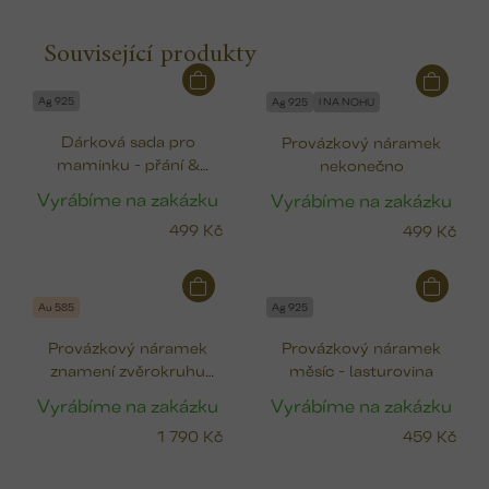
Související produkty
Ag 925
Ag 925
I NA NOHU
Dárková sada pro
Provázkový náramek
maminku - přání &
nekonečno
náramek s lístky
Vyrábíme na zakázku
Vyrábíme na zakázku
499 Kč
499 Kč
Au 585
Ag 925
Provázkový náramek
Provázkový náramek
znamení zvěrokruhu
měsíc - lasturovina
(zlato)
Vyrábíme na zakázku
Vyrábíme na zakázku
1 790 Kč
459 Kč