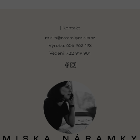
Z
á
p
| Kontakt
a
miska@naramkymiska.cz
t
Výroba:
í
605 962 193
Vedení:
722 919 901