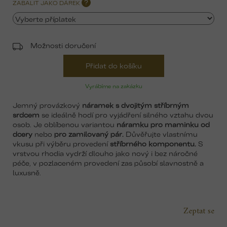
ZABALIT JAKO DÁREK
?
Možnosti doručení
Přidat do košíku
Vyrábíme na zakázku
Jemný provázkový
náramek s dvojitým stříbrným
srdcem
se ideálně hodí pro vyjádření silného vztahu dvou
osob. Je oblíbenou variantou
náramku pro maminku od
dcery
nebo
pro zamilovaný pár.
Důvěřujte vlastnímu
vkusu při výběru provedení
stříbrného komponentu.
S
vrstvou rhodia vydrží dlouho jako nový i bez náročné
péče, v pozlaceném provedení zas působí slavnostně a
luxusně.
Zeptat se