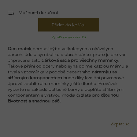
Možnosti doručení
Přidat do košíku
Vyrábíme na zakázku
Den matek
nemusí být o velkolepých a okázalých
darech. Jde o symboliku a obsah dárku, proto je pro vás
připravena tato
dárková sada pro všechny maminky.
Takové přání od dcery nebo syna dojme každou mámu a
trvalá vzpomínka v podobě decentního
náramku se
stříbrným komponentem
bude díky kvalitní povrchové
úpravě zdobit ruku maminky ještě dlouho. Provázek
vyberte na základě oblíbené barvy a doplňte stříbrným
komponentem s vrstvou rhodia či zlata pro
dlouhou
životnost a snadnou péči.
Zeptat se