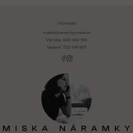
Z
á
p
| Kontakt
a
miska@naramkymiska.cz
t
Výroba:
í
605 962 193
Vedení:
722 919 901