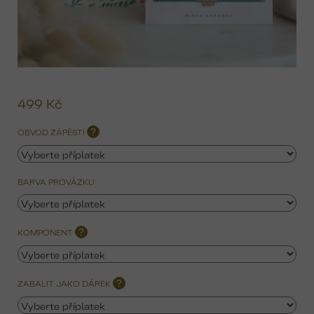
499 Kč
Mě
ce
OBVOD ZÁPĚSTÍ
?
BARVA PROVÁZKU
KOMPONENT
?
ZABALIT JAKO DÁREK
?