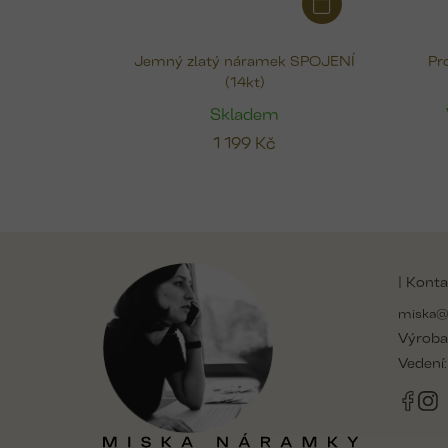
Jemný zlatý náramek SPOJENÍ
Pr
(14kt)
Skladem
1 199 Kč
Z
á
| Konta
p
a
miska@
t
Výroba
í
Vedení