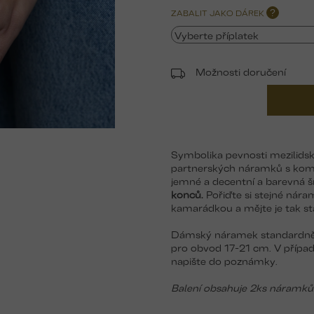
ZABALIT JAKO DÁREK
?
Možnosti doručení
Symbolika pevnosti mezilids
partnerských náramků s k
jemné a decentní a barevná 
konců.
Pořiďte si stejné nár
kamarádkou a mějte je tak st
Dámský náramek standardně 
pro obvod 17-21 cm. V případ
napište do poznámky.
Balení obsahuje 2ks náramků