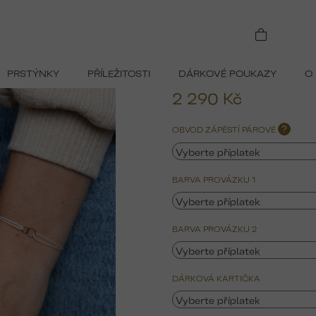
ENÍ (14kt)
PRSTÝNKY
PŘÍLEŽITOSTI
DÁRKOVÉ POUKAZY
O
2 290 Kč
Měrná
OBVOD ZÁPĚSTÍ PÁROVÉ
?
cena:
BARVA PROVÁZKU 1
BARVA PROVÁZKU 2
DÁRKOVÁ KARTIČKA