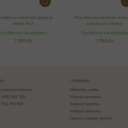
ovázkový náramek spojená
Provázkový náramek znam
srdce (Au)
zvěrokruhu (zlato)
Vyrábíme na zakázku
Vyrábíme na zakázk
1 199 Kč
1 790 Kč
kt
| Užitečné
naramkymiska.cz
Materiály a péče
:
605 962 193
Vzorník provázků
:
722 919 901
Dárkové kartičky
Velikost náramku
Úpravy a opravy šperků