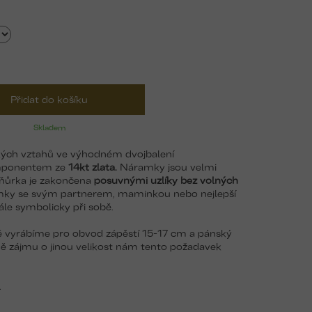
Přidat do košíku
Skladem
kých vztahů ve výhodném dvojbalení
omponentem ze
14kt zlata.
Náramky jsou velmi
šňůrka je zakončena
posuvnými uzlíky bez volných
amky se svým partnerem, maminkou nebo nejlepší
ále symbolicky při sobě.
vyrábíme pro obvod zápěstí 15-17 cm a pánský
ě zájmu o jinou velikost nám tento požadavek
.