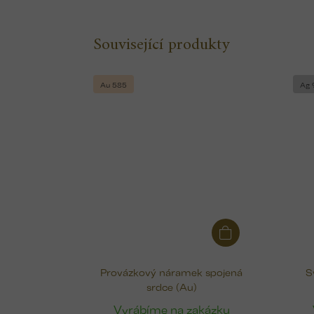
Související produkty
Au 585
Ag 
Provázkový náramek spojená
S
srdce (Au)
Vyrábíme na zakázku