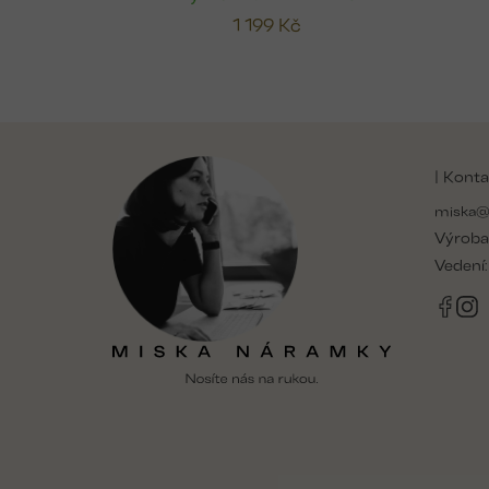
1 199 Kč
Z
á
| Konta
p
a
miska@
t
Výroba
í
Vedení