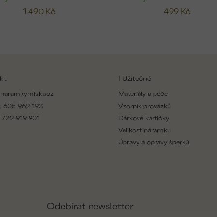
1 490 Kč
499 Kč
kt
| Užitečné
naramkymiska.cz
Materiály a péče
:
605 962 193
Vzorník provázků
:
722 919 901
Dárkové kartičky
Velikost náramku
Úpravy a opravy šperků
Odebírat newsletter