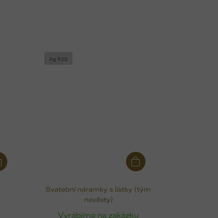
Ag 925
Svatební náramky s lístky (tým
nevěsty)
u
Vyrábíme na zakázku