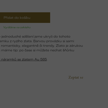
Přidat do košíku
Vyrábíme na zakázku
o jednoduché sdělení jsme ukryli do tohoto
mku z ryzího zlata. Barvou provázku si sami
e romanticky, elegantně či trendy. Zlato je zárukou
s máme tip: po čase si můžete nechat šňůrku
ii náramků se zlatem Au 585
.
Zeptat se