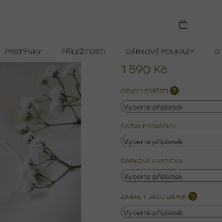
585)
PRSTÝNKY
PŘÍLEŽITOSTI
DÁRKOVÉ POUKAZY
O
1 590 Kč
Měrná
OBVOD ZÁPĚSTÍ
?
cena:
BARVA PROVÁZKU
DÁRKOVÁ KARTIČKA
ZABALIT JAKO DÁREK
?