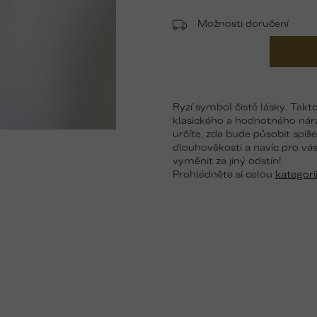
Možnosti doručení
Ryzí symbol čisté lásky. Takt
klasického a hodnotného nára
určíte, zda bude působit spíš
dlouhověkosti a navíc pro vá
vyměnit za jiný odstín!
Prohlédněte si celou
kategor