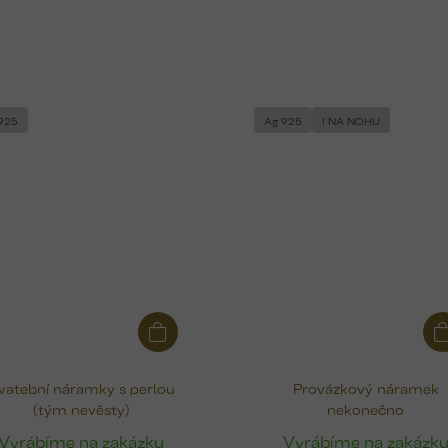
925
Ag 925
I NA NOHU
vatební náramky s perlou
Provázkový náramek
(tým nevěsty)
nekonečno
Vyrábíme na zakázku
Vyrábíme na zakázk