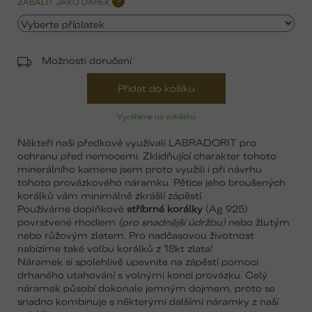
ZABALIT JAKO DÁREK
?
Možnosti doručení
Přidat do košíku
Vyrábíme na zakázku
Někteří naši předkové využívali LABRADORIT pro
ochranu před nemocemi. Zklidňující charakter tohoto
minerálního kamene jsem proto využili i při návrhu
tohoto provázkového náramku. Pětice jeho broušených
korálků vám minimálně zkrášlí zápěstí.
Používáme doplňkové
stříbrné korálky
(Ag 925)
povrstvené rhodiem
(pro snadnější údržbu)
nebo žlutým
nebo růžovým zlatem.
Pro nadčasovou životnost
nabízíme také volbu korálků z 18kt zlata!
Náramek si spolehlivě upevníte na zápěstí pomocí
drhaného utahování s volnými konci provázku. Celý
náramek působí dokonale jemným dojmem, proto se
snadno kombinuje s některými dalšími náramky z naší