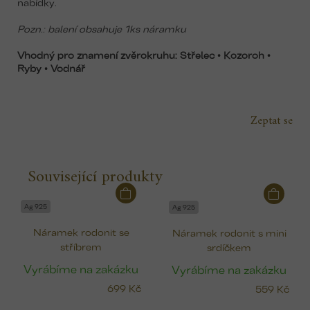
nabídky.
Pozn.: balení obsahuje 1ks náramku
Vhodný pro znamení zvěrokruhu: Střelec • Kozoroh •
Ryby
• Vodnář
Zeptat se
Související produkty
Ag 925
Ag 925
Náramek rodonit se
Náramek rodonit s mini
stříbrem
srdíčkem
Vyrábíme na zakázku
Vyrábíme na zakázku
699 Kč
559 Kč