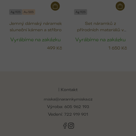
Ag 925
Au 585
Ag 925
Jemný dámský náramek
Set náramků z
sluneční kámen a stříbro
přírodních materiálů v
jemných barvách
Vyrábíme na zakázku
Vyrábíme na zakázku
499 Kč
1 650 Kč
Z
á
p
| Kontakt
a
miska@naramkymiska.cz
t
Výroba:
í
605 962 193
Vedení:
722 919 901