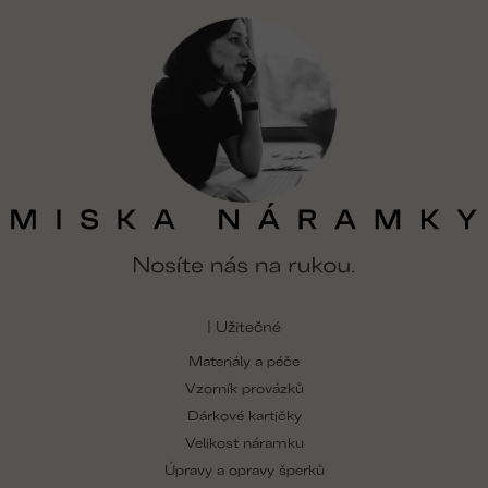
| Užitečné
Materiály a péče
Vzorník provázků
Dárkové kartičky
Velikost náramku
Úpravy a opravy šperků