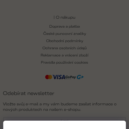
| O nákupu
Doprava a platba
České puncovní značky
Obchodní podmínky
Ochrana osobních údajů
Reklamace a vrácení zboží
Pravidla používání cookies
Odebírat newsletter
Vložte svůj e-mail a my vám budeme zasílat informace o
nových produktech na našem e-shopu.
E-mail