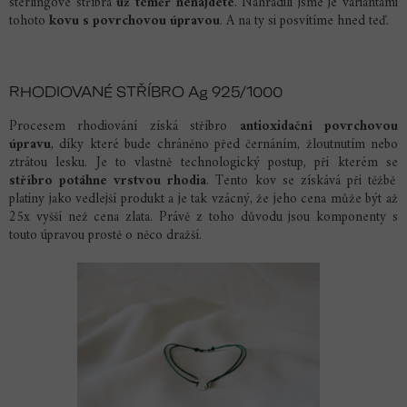
sterlingové stříbra
už téměř nenajdete
. Nahradili jsme je variantami
tohoto
kovu s povrchovou úpravou
. A na ty si posvítíme hned teď.
RHODIOVANÉ STŘÍBRO Ag 925/1000
Procesem rhodiování získá stříbro
antioxidační povrchovou
úpravu
, díky které bude chráněno před černáním, žloutnutím nebo
ztrátou lesku. Je to vlastně technologický postup, při kterém se
stříbro potáhne vrstvou rhodia
. Tento kov se získává při těžbě
platiny jako vedlejší produkt a je tak vzácný, že jeho cena může být až
25x vyšší než cena zlata. Právě z toho důvodu jsou komponenty s
touto úpravou prostě o něco dražší.