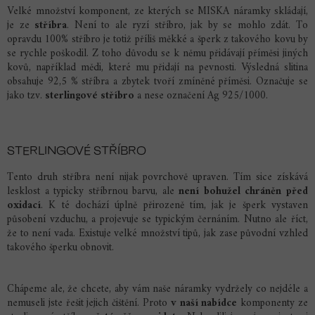
Velké množství komponent, ze kterých se MISKA náramky skládají,
je ze
stříbra
. Není to ale ryzí stříbro, jak by se mohlo zdát. To
opravdu 100% stříbro je totiž příliš měkké a šperk z takového kovu by
se rychle poškodil. Z toho důvodu se k němu přidávají příměsi jiných
kovů, například mědi, které mu přidají na pevnosti. Výsledná slitina
obsahuje 92,5 % stříbra a zbytek tvoří zmíněné příměsi. Označuje se
jako tzv.
sterlingové stříbro
a nese označení Ag 925/1000.
STERLINGOVÉ STŘÍBRO
Tento druh stříbra není nijak povrchově upraven. Tím sice získává
lesklost a typicky stříbrnou barvu, ale
není bohužel chráněn před
oxidací
. K té dochází úplně přirozeně tím, jak je šperk vystaven
působení vzduchu, a projevuje se typickým černáním. Nutno ale říct,
že to není vada. Existuje velké množství tipů, jak zase původní vzhled
takového šperku obnovit.
Chápeme ale, že chcete, aby vám naše náramky vydržely co nejdéle a
nemuseli jste řešit jejich čištění. Proto
v naší nabídce
komponenty ze