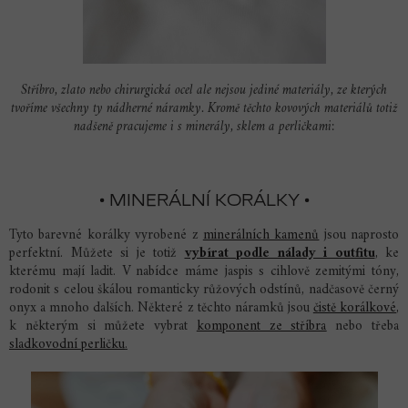
Stříbro, zlato nebo chirurgická ocel ale nejsou jediné materiály, ze kterých
tvoříme všechny ty nádherné náramky. Kromě těchto kovových materiálů totiž
nadšeně pracujeme i s minerály, sklem a perličkami:
• MINERÁLNÍ KORÁLKY •
Tyto barevné korálky vyrobené z
minerálních kamenů
jsou naprosto
perfektní. Můžete si je totiž
vybírat podle nálady i outfitu
, ke
kterému mají ladit. V nabídce máme jaspis s cihlově zemitými tóny,
rodonit s celou škálou romanticky růžových odstínů, nadčasově černý
onyx a mnoho dalších. Některé z těchto náramků jsou
čistě korálkové
,
k některým si můžete vybrat
komponent ze stříbra
nebo třeba
sladkovodní perličku
.