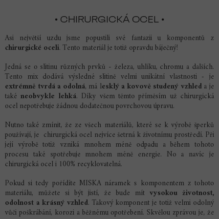
• CHIRURGICKÁ OCEL •
Asi největší uzdu jsme popustili své fantazii u komponentů z
chirurgické oceli
. Tento materiál je totiž opravdu báječný!
Jedná se o slitinu různých prvků - železa, uhlíku, chromu a dalších.
Tento mix dodává výsledné slitině velmi unikátní vlastnosti - je
extrémně tvrdá a odolná
, má l
esklý a kovově studený vzhled
a je
také
neobvykle lehká
. Díky všem těmto příměsím už chirurgická
ocel nepotřebuje žádnou dodatečnou povrchovou úpravu.
Nutno také zmínit, že ze všech materiálů, které se k výrobě šperků
používají, je chirurgická ocel nejvíce šetrná k životnímu prostředí. Při
její výrobě totiž vzniká mnohem méně odpadu a během tohoto
procesu také spotřebuje mnohem méně energie. No a navíc je
chirurgická ocel i 100% recyklovatelná.
Pokud si tedy pořídíte MISKA náramek s komponentem z tohoto
materiálu, můžete si být jistí, že bude mít
vysokou životnost,
odolnost a krásný vzhled
. Takový komponent je totiž velmi odolný
vůči poškrábání, korozi a běžnému opotřebení. Skvělou zprávou je, že