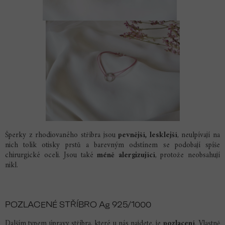
Šperky z rhodiovaného stříbra jsou
pevnější, lesklejší
, neulpívají na
nich tolik otisky prstů a barevným odstínem se podobají spíše
chirurgické oceli. Jsou také
méně alergizující
, protože neobsahují
nikl.
POZLACENÉ STŘÍBRO Ag 925/1000
Dalším typem úpravy stříbra, které u nás najdete, je
pozlacení
. Vlastně