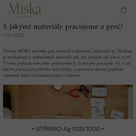
Přejít
Domů
Blog
S jakými materiály pracujeme a
na
proč?
obsah
S jakými materiály pracujeme a proč?
7.10.2022
Všechny MISKA náramky jsou jedinečné a kreativní, stejně jako vy. Hledáme
ty nejvhodnější a nejkvalitnější materiály tak, aby výsledek stál prostě za to!
V tomto přehledu vám proto představíme ty, se kterými pracujeme. Vy se tak
můžete podívat pod pokličku naší výroby, a zároveň se dozvíte praktické
informace, které vám mohou pomoct s výběrem.
•
•
STŘÍBRO Ag 925/1000