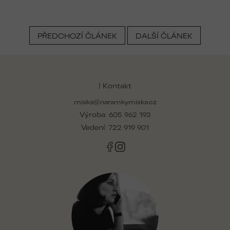
PŘEDCHOZÍ ČLÁNEK
DALŠÍ ČLÁNEK
Z
á
p
| Kontakt
a
miska@naramkymiska.cz
t
Výroba:
í
605 962 193
Vedení:
722 919 901