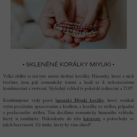
• SKLENĚNÉ KORÁLKY MIYUKI •
Velké oblibě se těší tyto něžné drobné korálky. Náramky, které z nich
tvoříme, jsou pak romanticky jemné a hodí se k nekonečnému
kombinování a vrstvení. Výsledný vzhled je pokaždé jedinečný a TOP!
Kombinujeme vždy pravé
japonské Miyuki korálky
, které vynikají
svým precizním zpracováním a kvalitou, a korálky ze stříbra, případně
z pozlaceného stříbra. Tím docílíme romanticky luxusního vzhledu,
který si zamilujete. Nakoukněte do této
kategorie
a pokochejte se
jejich barevností. Už tušíte, který by vám slušel?