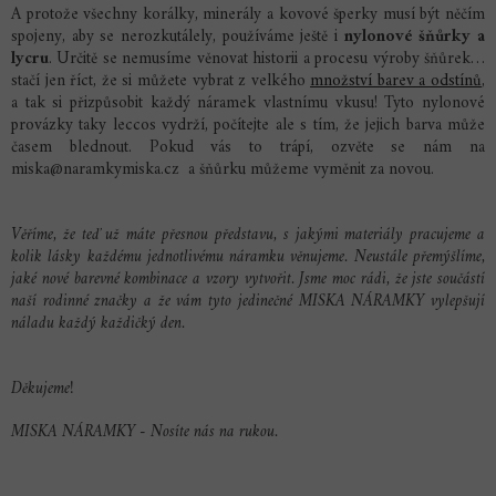
A protože všechny korálky, minerály a kovové šperky musí být něčím
spojeny, aby se nerozkutálely, používáme ještě i
nylonové šňůrky a
lycru
. Určitě se nemusíme věnovat historii a procesu výroby šňůrek…
stačí jen říct, že si můžete vybrat z velkého
množství barev a odstínů
,
a tak si přizpůsobit každý náramek vlastnímu vkusu! Tyto nylonové
provázky taky leccos vydrží, počítejte ale s tím, že jejich barva může
časem blednout. Pokud vás to trápí, ozvěte se nám na
miska@naramkymiska.cz
a šňůrku můžeme vyměnit za novou.
Věříme, že teď už máte přesnou představu, s jakými materiály pracujeme a
kolik lásky každému jednotlivému náramku věnujeme. Neustále přemýšlíme,
jaké nové barevné kombinace a vzory vytvořit. Jsme moc rádi, že jste součástí
naší rodinné značky a že vám tyto jedinečné MISKA NÁRAMKY vylepšují
náladu každý každičký den.
Děkujeme!
MISKA NÁRAMKY - Nosíte nás na rukou.