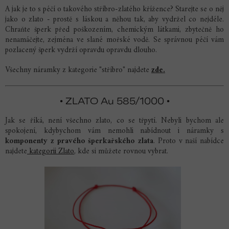
A jak je to s péčí o takového stříbro-zlatého křížence? Starejte se o něj
jako o zlato - prostě s láskou a něhou tak, aby vydržel co nejdéle.
Chraňte šperk před poškozením, chemickým látkami, zbytečně ho
nenamáčejte, zejména ve slané mořské vodě. Se správnou péčí vám
pozlacený šperk vydrží opravdu opravdu dlouho.
Všechny náramky z kategorie "stříbro" najdete
zde
.
• ZLATO Au 585/1000 •
Jak se říká, není všechno zlato, co se třpytí. Nebyli bychom ale
spokojení, kdybychom vám nemohli nabídnout i náramky s
komponenty z pravého šperkařského zlata
. Proto v naší nabídce
najdete
kategorii Zlato
, kde si můžete rovnou vybrat.