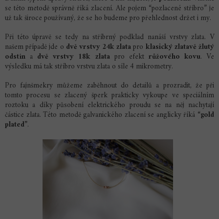
se této metodě správně říká zlacení. Ale pojem “pozlacené stříbro” je
už tak široce používaný, že se ho budeme pro přehlednost držet i my.
Při této úpravě se tedy na stříbrný podklad nanáší vrstvy zlata. V
našem případě jde o
dvě vrstvy 24k zlata
pro
klasický zlatavě žlutý
odstín
a
dvě vrstvy 18k zlata
pro efekt
růžového kovu
. Ve
výsledku má tak stříbro vrstvu zlata o síle 4 mikrometry.
Pro fajnšmekry můžeme zaběhnout do detailů a prozradit, že při
tomto procesu se zlacený šperk prakticky vykoupe ve
speciálním
roztoku a díky působení elektrického proudu se na něj nachytají
částice zlata.
Této metodě galvanického zlacení se anglicky říká
“gold
plated”
.