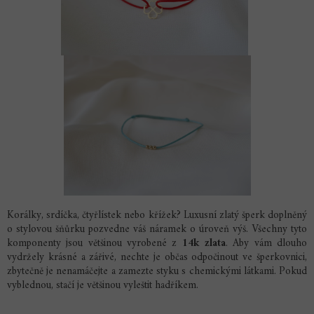
Korálky, srdíčka, čtyřlístek nebo křížek? Luxusní zlatý šperk doplněný
o stylovou šňůrku pozvedne váš náramek o úroveň výš. Všechny tyto
komponenty jsou většinou vyrobené z
14k zlata
. Aby vám dlouho
vydržely krásné a zářivé, nechte je občas odpočinout ve šperkovnici,
zbytečně je nenamáčejte a zamezte styku s chemickými látkami. Pokud
vyblednou, stačí je většinou vyleštit hadříkem.