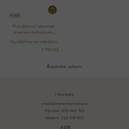
Au 585
Provázkový náramek
znamení zvěrokruhu
(zlato)
Vyrábíme na zakázku
1 790 Kč
5
položek celkem
v
l
Z
á
á
d
p
| Kontakt
a
a
c
miska@naramkymiska.cz
t
í
Výroba:
í
605 962 193
p
r
Vedení:
722 919 901
v
k