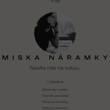
y
v
ý
p
i
s
u
| Užitečné
Materiály a péče
Vzorník provázků
Dárkové kartičky
Velikost náramku