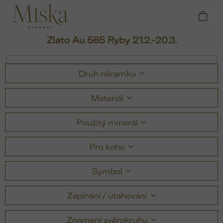
Přejít
Domů
Náramky
Náramky podle znamení
na
zvěrokruhu
Zlato Au 585 Ryby 21.2.-20.3.
obsah
Zlato Au 585 Ryby 21.2.-20.3.
Druh náramku
Materiál
Použitý minerál
Pro koho
Symbol
Zapínání / utahování
Znamení zvěrokruhu