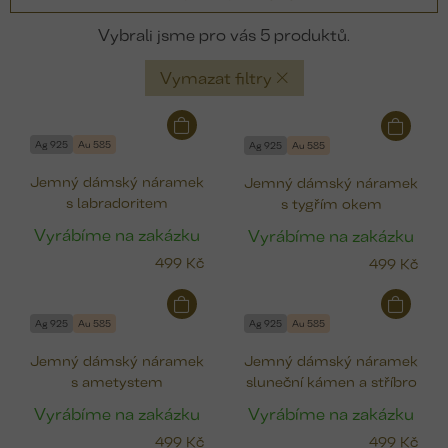
5
Vymazat filtry
V
ý
Ag 925
Au 585
Ag 925
Au 585
p
Jemný dámský náramek
Jemný dámský náramek
i
s labradoritem
s tygřím okem
s
p
Vyrábíme na zakázku
Vyrábíme na zakázku
r
499 Kč
499 Kč
o
d
u
Ag 925
Au 585
Ag 925
Au 585
k
Jemný dámský náramek
Jemný dámský náramek
t
s ametystem
sluneční kámen a stříbro
ů
Vyrábíme na zakázku
Vyrábíme na zakázku
499 Kč
499 Kč