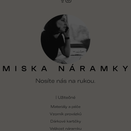
y
v
ý
p
i
s
u
| Užitečné
Materiály a péče
Vzorník provázků
Dárkové kartičky
Velikost náramku