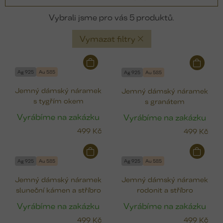
5
Vymazat filtry
V
ý
Ag 925
Au 585
Ag 925
Au 585
p
Jemný dámský náramek
Jemný dámský náramek
i
s tygřím okem
s granátem
s
p
Vyrábíme na zakázku
Vyrábíme na zakázku
r
499 Kč
499 Kč
o
d
u
Ag 925
Au 585
Ag 925
Au 585
k
Jemný dámský náramek
Jemný dámský náramek
t
sluneční kámen a stříbro
rodonit a stříbro
ů
Vyrábíme na zakázku
Vyrábíme na zakázku
499 Kč
499 Kč