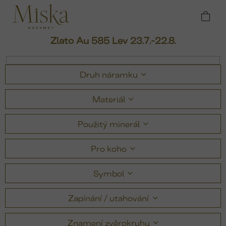
Přejít
Domů
Náramky
Náramky podle znamení
na
zvěrokruhu
Zlato Au 585 Lev 23.7.-22.8.
obsah
Zlato Au 585 Lev 23.7.-22.8.
Druh náramku
Materiál
Použitý minerál
Pro koho
Symbol
Zapínání / utahování
Znamení zvěrokruhu