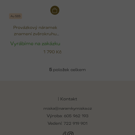
Au 585
Provázkový náramek
znamení zvěrokruhu
(zlato)
Vyrábíme na zakázku
1 790 Kč
5
položek celkem
v
l
Z
á
á
d
p
| Kontakt
a
a
c
miska@naramkymiska.cz
t
í
Výroba:
í
605 962 193
p
r
Vedení:
722 919 901
v
k