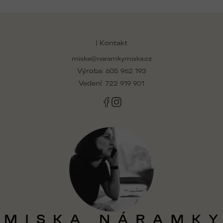
Z
á
p
| Kontakt
a
miska@naramkymiska.cz
t
Výroba:
í
605 962 193
Vedení:
722 919 901