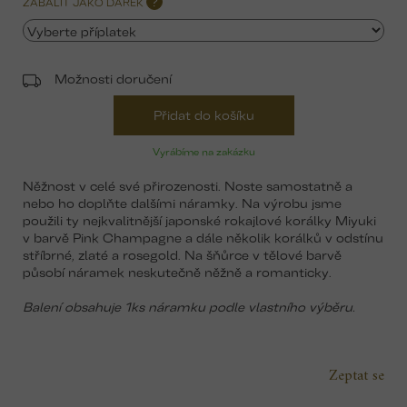
ZABALIT JAKO DÁREK
?
Možnosti doručení
Přidat do košíku
Vyrábíme na zakázku
Něžnost v celé své přirozenosti. Noste samostatně a
nebo ho doplňte dalšími náramky. Na výrobu jsme
použili ty nejkvalitnější japonské rokajlové korálky Miyuki
v barvě Pink Champagne a dále několik korálků v odstínu
stříbrné, zlaté a rosegold. Na šňůrce v tělové barvě
působí náramek neskutečně něžně a romanticky.
Balení obsahuje 1ks náramku podle vlastního výběru.
Zeptat se