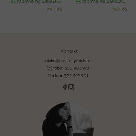
Vyrábíme na zakázku
Vyrábíme na zakázku
499 Kč
479 Kč
Z
á
p
| Kontakt
a
miska@naramkymiska.cz
t
Výroba:
í
605 962 193
Vedení:
722 919 901