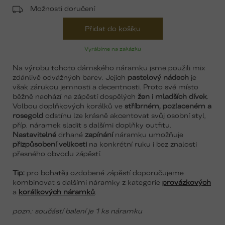
Možnosti doručení
Přidat do košíku
Vyrábíme na zakázku
Na výrobu tohoto dámského náramku jsme použili mix
zdánlivě odvážných barev. Jejich
pastelový nádech
je
však zárukou jemnosti a decentnosti. Proto své místo
běžně nachází na zápěstí dospělých
žen i mladších dívek
.
Volbou doplňkových korálků ve
stříbrném, pozlaceném a
rosegold
odstínu lze krásně akcentovat svůj osobní styl,
příp. náramek sladit s dalšími doplňky outfitu.
Nastavitelné
drhané
zapínání
náramku umožňuje
přizpůsobení velikosti
na konkrétní ruku i bez znalosti
přesného obvodu zápěstí.
Tip:
pro bohatěji ozdobené zápěstí doporučujeme
kombinovat s dalšími náramky z kategorie
provázkových
a
korálkových náramků
.
pozn.: součástí balení je 1 ks náramku