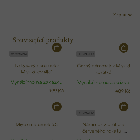
Zeptat se
Související produkty
I NA NOHU
I NA NOHU
Tyrkysový náramek z
Černý náramek z Miyuki
Miyuki korálků
korálků
Vyrábíme na zakázku
Vyrábíme na zakázku
499 Kč
489 Kč
I NA NOHU
Miyuki náramek č.3
Náramek z bílého a
červeného rokajlu -
Miyuki