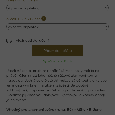
DÁRKOVÁ KARTIČKA
ZABALIT JAKO DÁREK
?
Možnosti doručení
Přidat do košíku
Vyrábíme na zakázku
Jestli někde existuje minerální kámen lásky, tak je to
právě
růženín
. Už jeho něžně růžové zbarvení tomu
napovídá. Jedná se o čistě dámskou záležitost a díky své
jemnosti vynikne i na útlém zápěstí. Je doplněn
stříbrnými komponenty třeba i v pozlaceném provedení.
Doplňte jej vhodnou dárkovou kartičkou a krásný dárek
je na světě!
Vhodný pro znamení zvěrokruhu:
Býk • Váhy • Blíženci