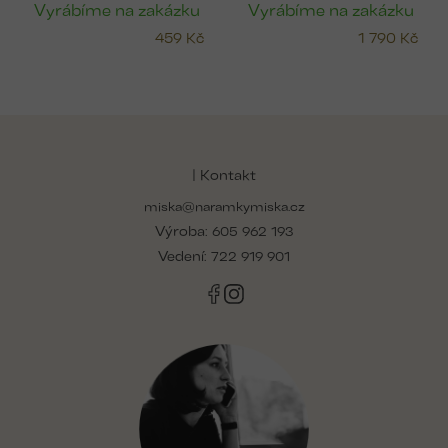
Vyrábíme na zakázku
Vyrábíme na zakázku
459 Kč
1 790 Kč
Z
á
p
| Kontakt
a
miska@naramkymiska.cz
t
Výroba:
í
605 962 193
Vedení:
722 919 901