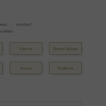
 NÁS
KONTAKT
stí, symbol lásky nebo ochranný šperk, v naší nabídce
še blízké.
Karma
Strom života
Kotva
Podkova