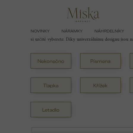
Přejít
Domů
Náramky
Náramky se symboly
na
obsah
NOVINKY
NÁRAMKY
NÁHRDELNÍKY
Náramky se symboly
jsou jedinečným doplňkem, kt
si určitě vyberete. Díky univerzálnímu designu jsou 
Nekonečno
Písmena
Tlapka
Křížek
Letadlo