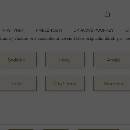
Náramky se symboly
PRSTÝNKY
PŘÍLEŽITOSTI
DÁRKOVÉ POUKAZY
O
erý spojuje eleganci a hlubší význam. Ať už hledáte talisman pro ště
náramky vhodné pro každodenní nošení i jako originální dárek pro va
Srdíčko
Hory
Anděl
Kolo
Čtyřlístek
Mandala