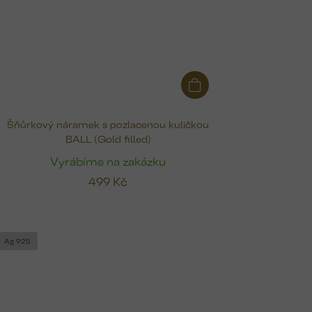
Šňůrkový náramek s pozlacenou kuličkou
BALL (Gold filled)
Vyrábíme na zakázku
499 Kč
Ag 925