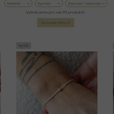
Materiál
Symbol
Zapínání / utahování
93
Vymazat filtry
Ag 925