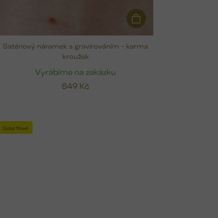
Saténový náramek s gravírováním - karma
kroužek
Vyrábíme na zakázku
849 Kč
Gold filled