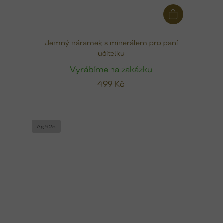
Jemný náramek s minerálem pro paní
učitelku
Vyrábíme na zakázku
499 Kč
Ag 925