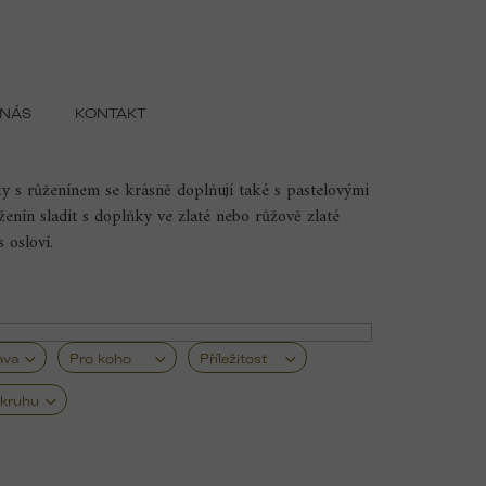
 NÁS
KONTAKT
aletí ceněn jako
kámen lásky
,
harmonie a
ky s růženínem se krásně doplňují také s pastelovými
ženín sladit s doplňky ve zlaté nebo růžově zlaté
 osloví.
ava
Pro koho
Příležitost
kruhu