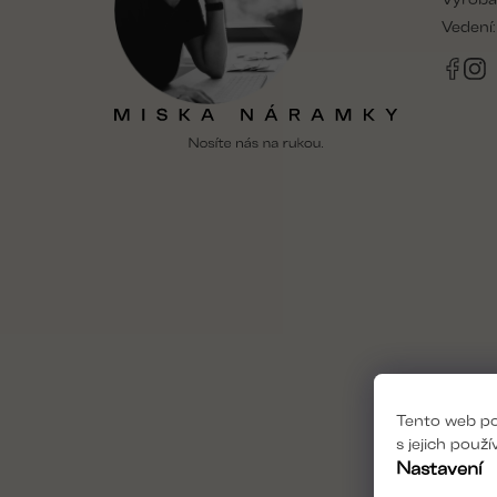
í
Vedení
Tento web po
s jejich použ
Nastavení