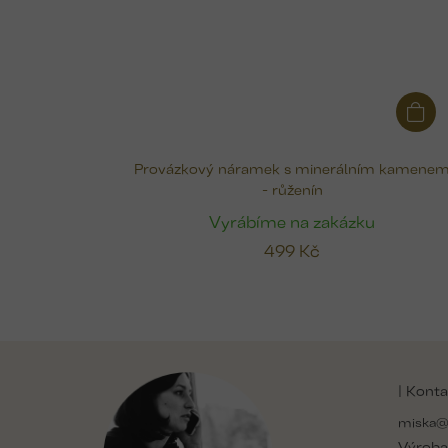
Provázkový náramek s minerálním kamene
- růženín
Vyrábíme na zakázku
499 Kč
Z
á
| Konta
p
a
miska@
t
Výroba