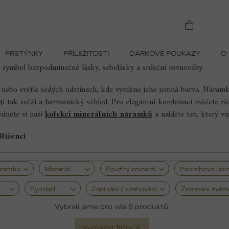
Náramky s růženínem
PRSTÝNKY
PŘÍLEŽITOSTI
DÁRKOVÉ POUKAZY
O
ými tóny, které v sobě nesou jemnost a romantiku. Růženín je po st
 symbol bezpodmínečné lásky, sebelásky a srdeční rovnováhy.
h nebo světle šedých odstínech, kde vynikne jeho jemná barva. Náram
ejí tak svěží a harmonický vzhled. Pro elegantní kombinaci můžete rů
édněte si naši
kolekci minerálních náramků
a najděte ten, který vás
Blíženci
áramku
Materiál
Použitý minerál
Povrchová úpr
Symbol
Zapínání / utahování
Znamení zvěro
8
Vymazat filtry