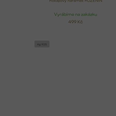
Rokajlový náramek RŮŽENÍN
Vyrábíme na zakázku
499 Kč
Ag 925