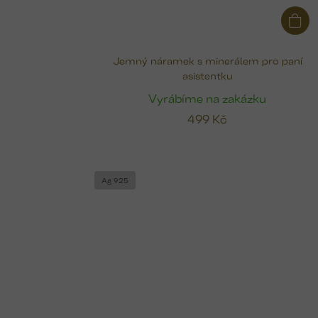
Jemný náramek s minerálem pro paní
asistentku
Vyrábíme na zakázku
499 Kč
Ag 925