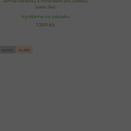
Jemné náramky s minerálem pro učitelky
(sada 3ks)
Vyrábíme na zakázku
1 399 Kč
Ag 925
Au 585