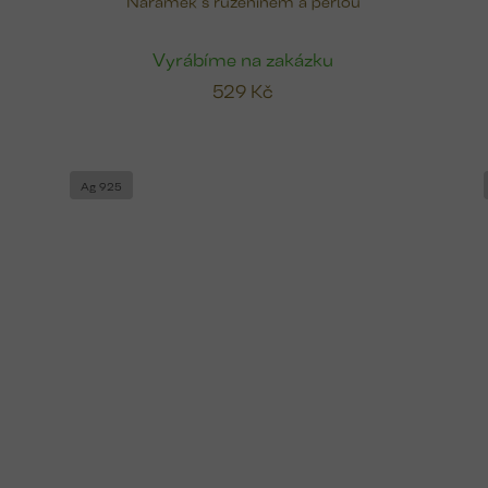
Náramek s růženínem a perlou
Vyrábíme na zakázku
529 Kč
Ag 925