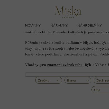
Přejít
Domů
Náramky
Náramky s růženínem
na
obsah
NOVINKY
NÁRAMKY
NÁHRDELNÍKY
Náramky s růženínem
zaujmou svými něžnými růžov
vnitřního klidu
. V mnoha kulturách je považován za
Růženín se skvěle hodí k outfitům v bílých, béžovýc
tóny, jako je světle modrá nebo levandulová, a vytvář
barvě, které podtrhnou jeho ženskost a půvab. Prohl
Vhodný pro
znamení zvěrokruhu
:
Býk •
Váhy • 
Značky
Barva
Druh n
Styl