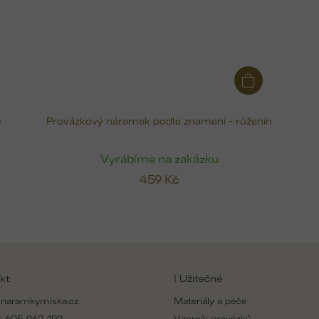
m
Provázkový náramek podle znamení - růženín
Vyrábíme na zakázku
459 Kč
kt
| Užitečné
naramkymiska.cz
Materiály a péče
:
605 962 193
Vzorník provázků