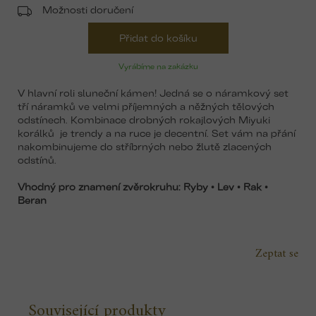
Možnosti doručení
Přidat do košíku
Vyrábíme na zakázku
V hlavní roli sluneční kámen! Jedná se o náramkový set
tří náramků ve velmi příjemných a něžných tělových
odstínech. Kombinace drobných rokajlových Miyuki
korálků je trendy a na ruce je decentní. Set vám na přání
nakombinujeme do stříbrných nebo žlutě zlacených
odstínů.
Vhodný pro znamení zvěrokruhu: Ryby • Lev • Rak •
Beran
Zeptat se
Související produkty