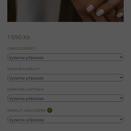
1 590 Kč
Mě
ce
OBVOD ZÁPĚSTÍ
KOVOVÉ KORÁLKY
DÁRKOVÁ KARTIČKA
ZABALIT JAKO DÁREK
?