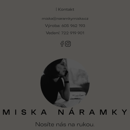
á
p
| Kontakt
a
miska@naramkymiska.cz
t
Výroba:
í
605 962 193
Vedení:
722 919 901