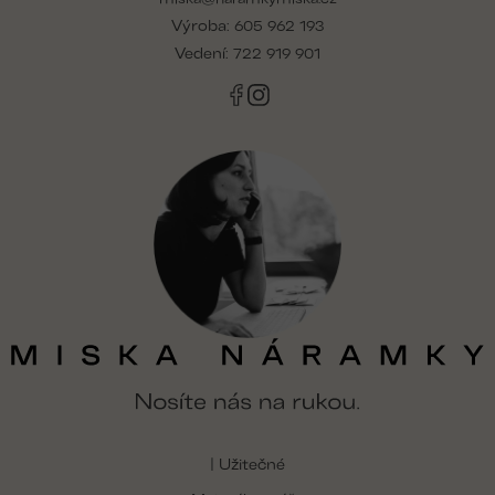
t
Výroba:
í
605 962 193
Vedení:
722 919 901
| Užitečné