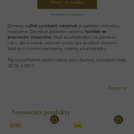
Přidat do košíku
Vyrábíme na zakázku
Drhaný,
ručně vyrobený náramek
je upleten metodou
macrame. Do něj je zapleten ocelový
korálek se
znamením Kozoroha.
Hodí se především na pánskou
ruku, ale v menší velikosti může být skvělým dárkem
také pro mnohé partnerky, mámy a kamarádky.
Tip na perfektní osobní dárek pro všechny narozené mezi
22.12. a 20.1.!
Zeptat se
Související produkty
Au 585
Ocel