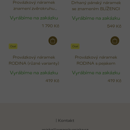
Provázkový náramek
Drhaný pánský náramek
znamení zvěrokruhu
se znamením BLÍŽENCI
(zlato)
Vyrábíme na zakázku
Vyrábíme na zakázku
1 790 Kč
549 Kč
Ocel
Ocel
Provázkový náramek
Provázkový náramek
RODINA (různé varianty)
RODINA s pejskem
Vyrábíme na zakázku
Vyrábíme na zakázku
419 Kč
419 Kč
Z
á
p
| Kontakt
a
miska@naramkymiska.cz