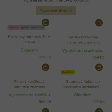
Vymazat filtry
V
ý
Novinka
Ag 925
I NA NOHU
p
Rokajlový náramek TILA
Pánský korálkový
i
CORAL
náramek znamení
s
BLÍŽENCI
p
Skladem
Vyrábíme na zakázku
r
539 Kč
569 Kč
o
d
u
Gold filled
k
Pánský korálkový
Saténový Kabbalah
t
náramek znamení
náramek s pozlaceným
ů
BERAN
korálkem (Gold filled)
Vyrábíme na zakázku
Skladem
569 Kč
499 Kč