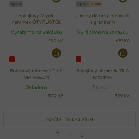
Ag 925
Ag 925
Au 585
Rokajlový Miyuki
Jemný dámský náramek
náramek ČTYŘLÍSTEK
s granátem
Vyrábíme na zakázku
Vyrábíme na zakázku
499 Kč
499 Kč
%
%
Rokajlový náramek TILA
Rokajlový náramek TILA
MAHAGON
MARINA
Skladem
Skladem
539 Kč
539 Kč
NAČÍST 16 DALŠÍCH
S
1
2
t
v