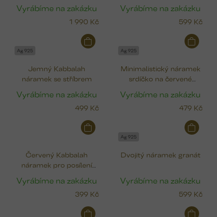
kroužek
Vyrábíme na zakázku
Vyrábíme na zakázku
1 990 Kč
599 Kč
Ag 925
Ag 925
Jemný Kabbalah
Minimalistický náramek
náramek se stříbrem
srdíčko na červené
šňůrce - Kabbalah
Vyrábíme na zakázku
Vyrábíme na zakázku
499 Kč
479 Kč
Ag 925
Červený Kabbalah
Dvojitý náramek granát
náramek pro posílení
odvahy
Vyrábíme na zakázku
Vyrábíme na zakázku
399 Kč
599 Kč