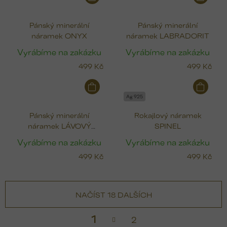
Pánský minerální
Pánský minerální
náramek ONYX
náramek LABRADORIT
Vyrábíme na zakázku
Vyrábíme na zakázku
499 Kč
499 Kč
Ag 925
Pánský minerální
Rokajlový náramek
náramek LÁVOVÝ
SPINEL
KÁMEN
Vyrábíme na zakázku
Vyrábíme na zakázku
499 Kč
499 Kč
NAČÍST 18 DALŠÍCH
S
1
2
t
v