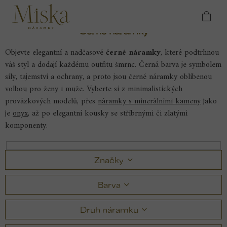
Přejít
Domů
Náramky
Černé náramky
na
obsah
Černé náramky
Objevte elegantní a nadčasové
černé náramky
, které podtrhnou
váš styl a dodají každému outfitu šmrnc. Černá barva je symbolem
síly, tajemství a ochrany, a proto jsou černé náramky oblíbenou
volbou pro ženy i muže.
Vyberte si z minimalistických
provázkových modelů, přes
náramky s minerálními kameny
jako
je
onyx
, až po elegantní kousky se stříbrnými či zlatými
komponenty.
Značky
Barva
Druh náramku