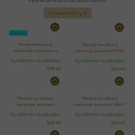
Vymazat filtry
V
ý
Gravírování
p
Personalizovaný
Pánský korálkový
i
náramek s onyxem a
náramek znamení RYBY
s
gravírovanou
p
Vyrábíme na zakázku
Vyrábíme na zakázku
krychličkou
r
699 Kč
569 Kč
o
d
u
k
Pánský korálkový
Pánský korálkový
t
náramek znamení
náramek znamení VÁHY
ů
VODNÁŘ
Vyrábíme na zakázku
Vyrábíme na zakázku
569 Kč
569 Kč