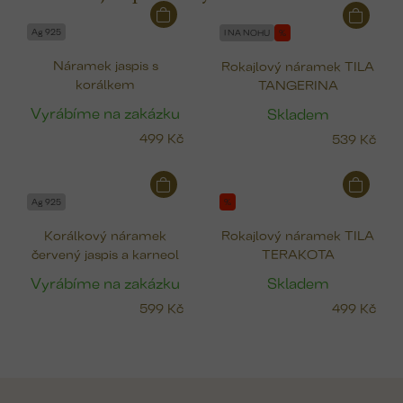
Ag 925
I NA NOHU
%
Náramek jaspis s
Rokajlový náramek TILA
korálkem
TANGERINA
Vyrábíme na zakázku
Skladem
499 Kč
539 Kč
Ag 925
%
Korálkový náramek
Rokajlový náramek TILA
červený jaspis a karneol
TERAKOTA
Vyrábíme na zakázku
Skladem
599 Kč
499 Kč
Z