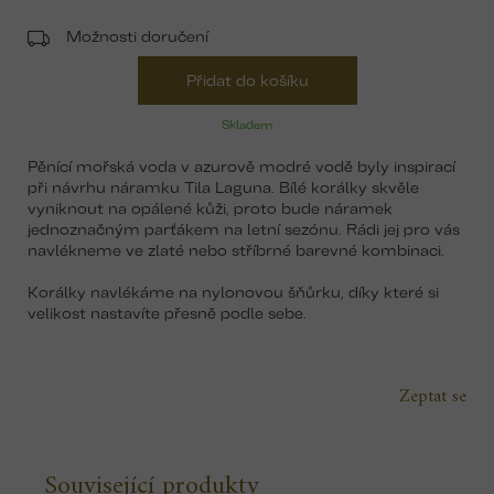
Možnosti doručení
Přidat do košíku
Skladem
Pěnící mořská voda v azurově modré vodě byly inspirací
při návrhu náramku Tila Laguna. Bílé korálky skvěle
vyniknout na opálené kůži, proto bude náramek
jednoznačným parťákem na letní sezónu. Rádi jej pro vás
navlékneme ve zlaté nebo stříbrné barevné kombinaci.
Korálky navlékáme na nylonovou šňůrku, díky které si
velikost nastavíte přesně podle sebe.
Zeptat se
Související produkty