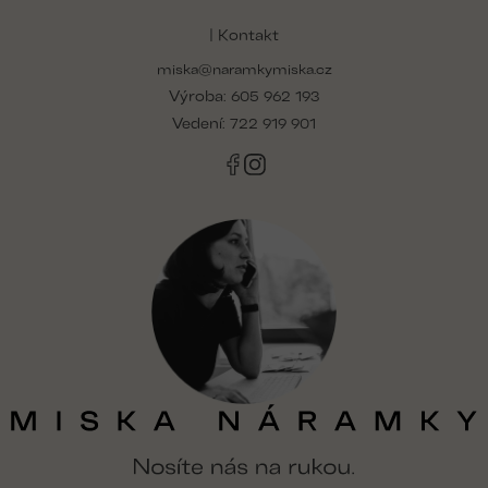
á
p
| Kontakt
a
miska@naramkymiska.cz
t
Výroba:
í
605 962 193
Vedení:
722 919 901