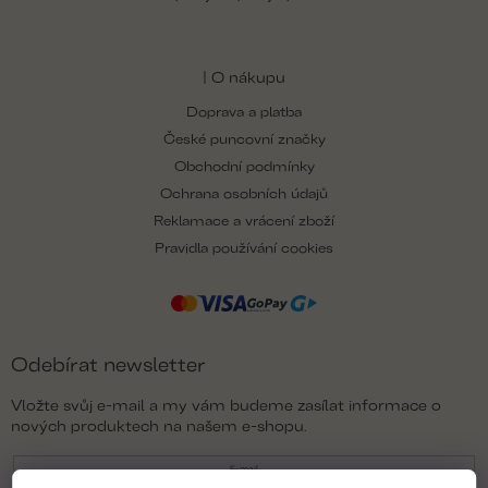
| O nákupu
Doprava a platba
České puncovní značky
Obchodní podmínky
Ochrana osobních údajů
Reklamace a vrácení zboží
Pravidla používání cookies
Odebírat newsletter
Vložte svůj e-mail a my vám budeme zasílat informace o
nových produktech na našem e-shopu.
E-mail