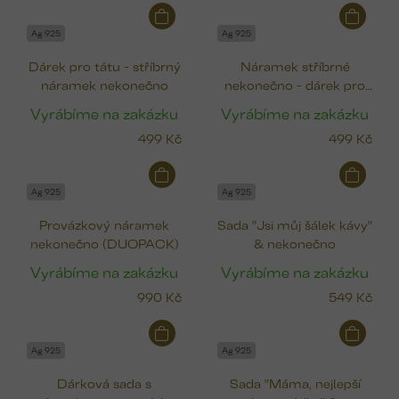
Ag 925
Ag 925
Dárek pro tátu - stříbrný
Náramek stříbrné
náramek nekonečno
nekonečno - dárek pro
maminku
Vyrábíme na zakázku
Vyrábíme na zakázku
499 Kč
499 Kč
Ag 925
Ag 925
Provázkový náramek
Sada "Jsi můj šálek kávy"
nekonečno (DUOPACK)
& nekonečno
Vyrábíme na zakázku
Vyrábíme na zakázku
990 Kč
549 Kč
Ag 925
Ag 925
Dárková sada s
Sada "Máma, nejlepší