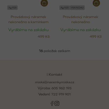
Ag 925
Ag 925
I NA NOHU
Provázkový náramek
Provázkový náramek
nekonečno s kamínkem
nekonečno
Vyrábíme na zakázku
Vyrábíme na zakázku
499 Kč
499 Kč
16
položek celkem
v
l
Z
á
á
d
p
| Kontakt
a
a
c
miska@naramkymiska.cz
t
í
Výroba:
í
605 962 193
p
r
Vedení:
722 919 901
v
k
y