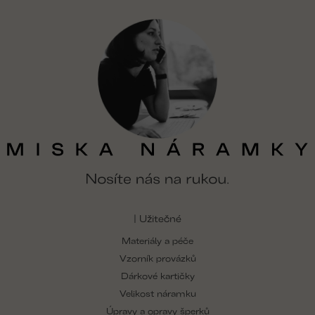
v
ý
p
i
s
u
| Užitečné
Materiály a péče
Vzorník provázků
Dárkové kartičky
Velikost náramku
Úpravy a opravy šperků