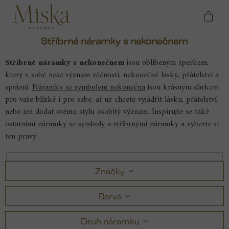
Přejít
Domů
Náramky
Stříbrné náramky s
na
nekonečnem
obsah
Stříbrné náramky s nekonečnem
Stříbrné náramky s nekonečnem
jsou oblíbeným šperkem,
který v sobě nese význam věčnosti, nekonečné lásky, přátelství a
spojení.
Náramky se symbolem nekonečna
jsou krásným dárkem
pro vaše blízké i pro sebe, ať už chcete vyjádřit lásku, přátelství
nebo jen dodat svému stylu osobitý význam. Inspirujte se také
ostatními
náramky se symboly
a
stříbrnými náramky
a vyberte si
ten pravý.
Značky
Barva
Druh náramku