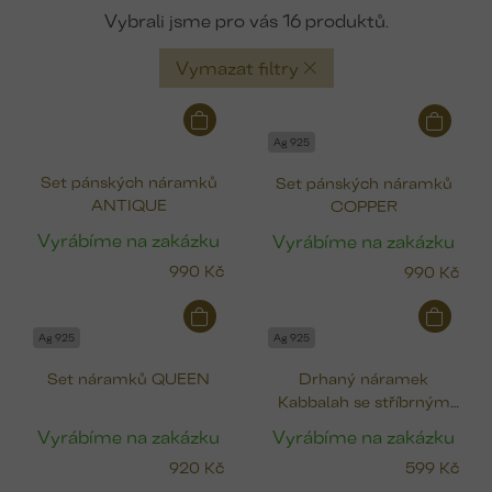
16
Vymazat filtry
V
ý
Ag 925
p
Set pánských náramků
Set pánských náramků
i
ANTIQUE
COPPER
s
p
Vyrábíme na zakázku
Vyrábíme na zakázku
r
990 Kč
990 Kč
o
d
u
Ag 925
Ag 925
k
Set náramků QUEEN
Drhaný náramek
t
Kabbalah se stříbrným
ů
nekonečnem
Vyrábíme na zakázku
Vyrábíme na zakázku
920 Kč
599 Kč