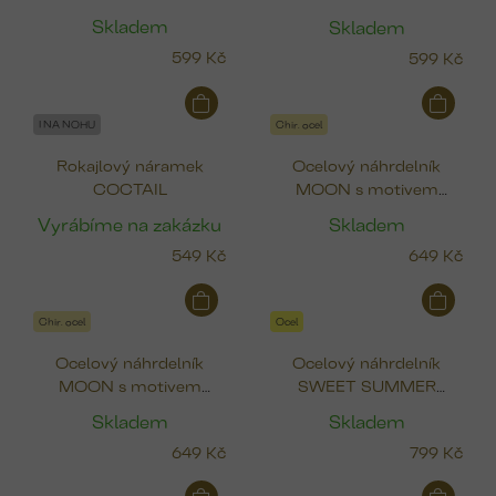
s
(čtyřlístek, pták, srdce,
(čtyřlístek, pták, srdce,
p
Skladem
Skladem
ryba)
ryba)
r
599 Kč
599 Kč
o
d
u
I NA NOHU
Chir. ocel
k
Rokajlový náramek
Ocelový náhrdelník
t
COCTAIL
MOON s motivem
ů
měsíce
Vyrábíme na zakázku
Skladem
549 Kč
649 Kč
Chir. ocel
Ocel
Ocelový náhrdelník
Ocelový náhrdelník
MOON s motivem
SWEET SUMMER
měsíce (pozlacený)
(čtyřlístek, pták, srdce,
Skladem
Skladem
ryba)
649 Kč
799 Kč