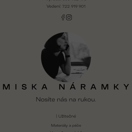
í
k
Vedení:
722 919 901
y
v
ý
p
i
s
u
| Užitečné
Materiály a péče