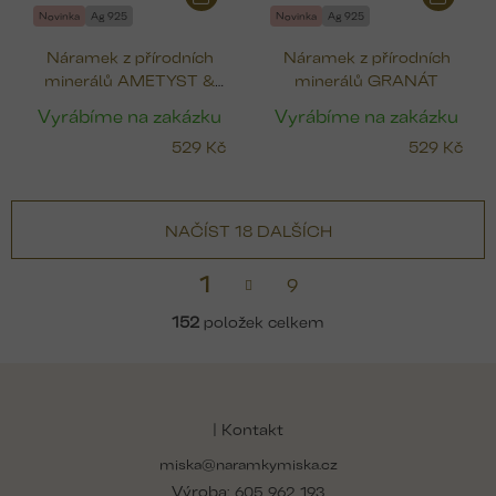
Novinka
Ag 925
Novinka
Ag 925
Náramek z přírodních
Náramek z přírodních
minerálů AMETYST &
minerálů GRANÁT
FOSFOSIDERIT
Vyrábíme na zakázku
Vyrábíme na zakázku
529 Kč
529 Kč
NAČÍST 18 DALŠÍCH
S
1
9
t
v
r
l
152
položek celkem
á
á
n
d
k
Z
a
o
á
v
c
á
p
í
| Kontakt
n
p
a
í
r
miska@naramkymiska.cz
t
v
Výroba:
605 962 193