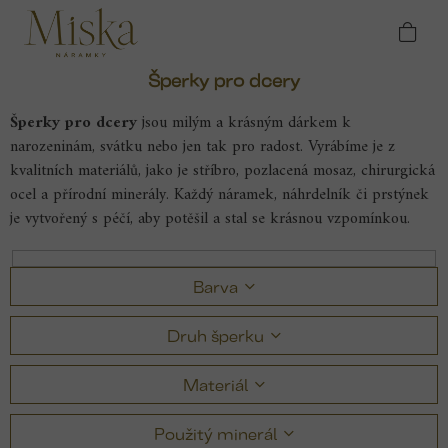
Přejít
Domů
Originální autorské šperky
Šperky pro
na
dcery
obsah
Šperky pro dcery
Šperky pro dcery
jsou milým a krásným dárkem k
narozeninám, svátku nebo jen tak pro radost. Vyrábíme je z
kvalitních materiálů, jako je stříbro, pozlacená mosaz, chirurgická
ocel a přírodní minerály. Každý náramek, náhrdelník či prstýnek
je vytvořený s péčí, aby potěšil a stal se krásnou vzpomínkou.
Barva
Druh šperku
Materiál
Použitý minerál