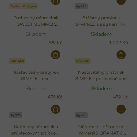
Pozlac.
Chir. ocel
Ag 925
Pozlacený náhrdelník
Stříbrný prstýnek
SWEET SUMMER
SPARKLE s pěti kamínky
(čtyřlístek, pták, srdce,
(CZ)
Skladem
Skladem
ryba)
799 Kč
1 099 Kč
Chir. ocel
Chir. ocel
Nastavitelný prstýnek
Nastavitelný prstýnek
SIMPLE - ocel
SIMPLE - pozlacená ocel
Skladem
Skladem
479 Kč
479 Kč
Ag 925
Ag 925
Saténový náramek s
Náramek z přírodních
průvlekovým srdíčkem
minerálů GRANÁT &