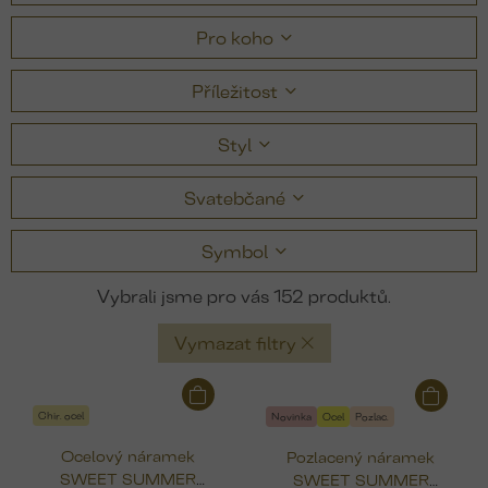
Pro koho
Příležitost
Styl
Svatebčané
Symbol
152
Vymazat filtry
V
ý
Chir. ocel
Novinka
Ocel
Pozlac.
p
Ocelový náramek
Pozlacený náramek
i
SWEET SUMMER
SWEET SUMMER