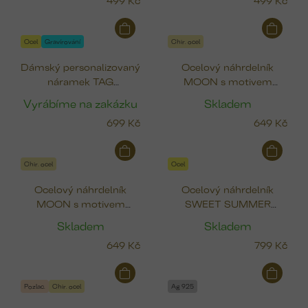
Ocel
Gravírování
Chir. ocel
Dámský personalizovaný
Ocelový náhrdelník
náramek TAG
MOON s motivem
(pozlacená ocel)
měsíce
Vyrábíme na zakázku
Skladem
699 Kč
649 Kč
Chir. ocel
Ocel
Ocelový náhrdelník
Ocelový náhrdelník
MOON s motivem
SWEET SUMMER
měsíce (pozlacený)
(čtyřlístek, pták, srdce,
Skladem
Skladem
ryba)
649 Kč
799 Kč
Pozlac.
Chir. ocel
Ag 925