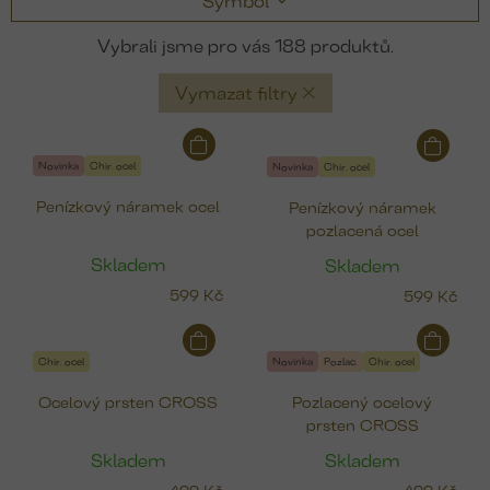
Symbol
188
Vymazat filtry
V
ý
Novinka
Chir. ocel
Novinka
Chir. ocel
p
Penízkový náramek ocel
Penízkový náramek
i
pozlacená ocel
s
p
Skladem
Skladem
r
599 Kč
599 Kč
o
d
u
Chir. ocel
Novinka
Pozlac.
Chir. ocel
k
Ocelový prsten CROSS
Pozlacený ocelový
t
prsten CROSS
ů
Skladem
Skladem
499 Kč
499 Kč