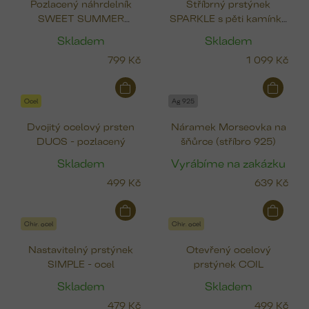
Pozlacený náhrdelník
Stříbrný prstýnek
SWEET SUMMER
SPARKLE s pěti kamínky
(čtyřlístek, pták, srdce,
(CZ)
Skladem
Skladem
ryba)
799 Kč
1 099 Kč
Ocel
Ag 925
Dvojitý ocelový prsten
Náramek Morseovka na
DUOS - pozlacený
šňůrce (stříbro 925)
Skladem
Vyrábíme na zakázku
499 Kč
639 Kč
Chir. ocel
Chir. ocel
Nastavitelný prstýnek
Otevřený ocelový
SIMPLE - ocel
prstýnek COIL
Skladem
Skladem
479 Kč
499 Kč