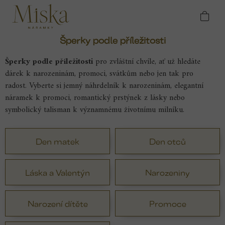
Přejít
Domů
Originální autorské šperky
Šperky podle
na
příležitosti
obsah
Šperky podle příležitosti
Šperky podle příležitosti
pro zvláštní chvíle, ať už hledáte
dárek k narozeninám, promoci, svátkům nebo jen tak pro
radost. Vyberte si jemný náhrdelník k narozeninám, elegantní
náramek k promoci, romantický prstýnek z lásky nebo
symbolický talisman k významnému životnímu milníku.
Den matek
Den otců
Láska a Valentýn
Narozeniny
Narození dítěte
Promoce