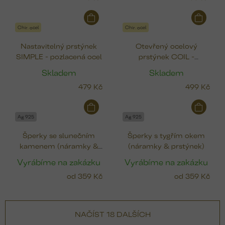
Chir. ocel
Chir. ocel
Nastavitelný prstýnek
Otevřený ocelový
SIMPLE - pozlacená ocel
prstýnek COIL -
pozlacený
Skladem
Skladem
479 Kč
499 Kč
Ag 925
Ag 925
Šperky se slunečním
Šperky s tygřím okem
kamenem (náramky &
(náramky & prstýnek)
prstýnek)
Vyrábíme na zakázku
Vyrábíme na zakázku
od
359 Kč
od
359 Kč
NAČÍST 18 DALŠÍCH