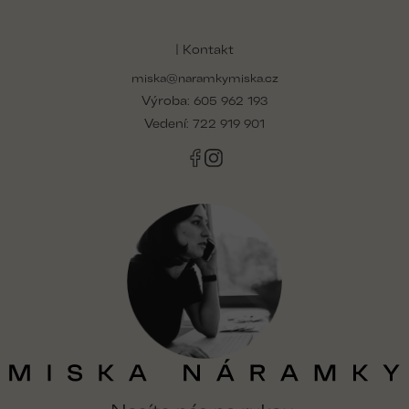
Z
á
p
| Kontakt
a
miska@naramkymiska.cz
t
Výroba:
í
605 962 193
Vedení:
722 919 901