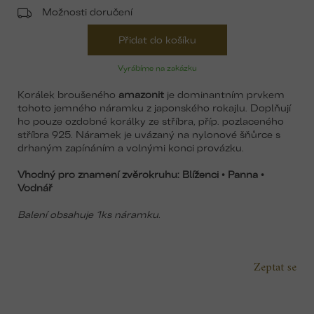
Možnosti doručení
Přidat do košíku
Vyrábíme na zakázku
Korálek broušeného
amazonit
je dominantním prvkem
tohoto jemného náramku z japonského rokajlu. Doplňují
ho pouze ozdobné korálky ze stříbra, příp. pozlaceného
stříbra 925. Náramek je uvázaný na nylonové šňůrce s
drhaným zapínáním a volnými konci provázku.
Vhodný pro znamení zvěrokruhu: Blíženci • Panna •
Vodnář
Balení obsahuje 1ks náramku.
Zeptat se