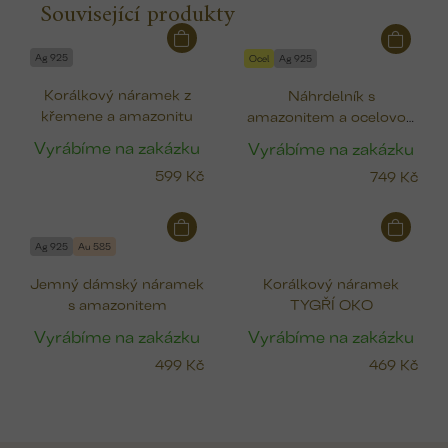
Související produkty
Ag 925
Ocel
Ag 925
Korálkový náramek z
Náhrdelník s
křemene a amazonitu
amazonitem a ocelovou
lasturou
Vyrábíme na zakázku
Vyrábíme na zakázku
599 Kč
749 Kč
Ag 925
Au 585
Jemný dámský náramek
Korálkový náramek
s amazonitem
TYGŘÍ OKO
Vyrábíme na zakázku
Vyrábíme na zakázku
499 Kč
469 Kč