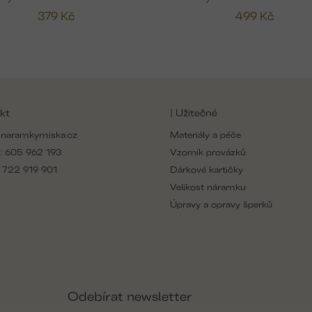
379 Kč
499 Kč
kt
| Užitečné
naramkymiska.cz
Materiály a péče
:
605 962 193
Vzorník provázků
:
722 919 901
Dárkové kartičky
Velikost náramku
Úpravy a opravy šperků
Odebírat newsletter