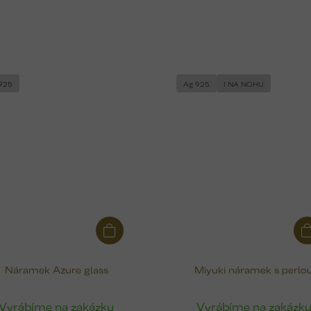
925
Ag 925
I NA NOHU
Náramek Azure glass
Miyuki náramek s perlo
Vyrábíme na zakázku
Vyrábíme na zakázk