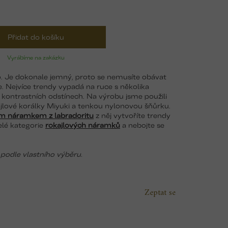
Přidat do košíku
Vyrábíme na zakázku
. Je dokonale jemný, proto se nemusíte obávat
. Nejvíce trendy vypadá na ruce s několika
 kontrastních odstínech. Na výrobu jsme použili
kajlové korálky Miyuki a tenkou nylonovou šňůrku.
m náramkem z labradoritu
z něj vytvoříte trendy
celé kategorie
rokajlových náramků
a nebojte se
podle vlastního výběru.
Zeptat se