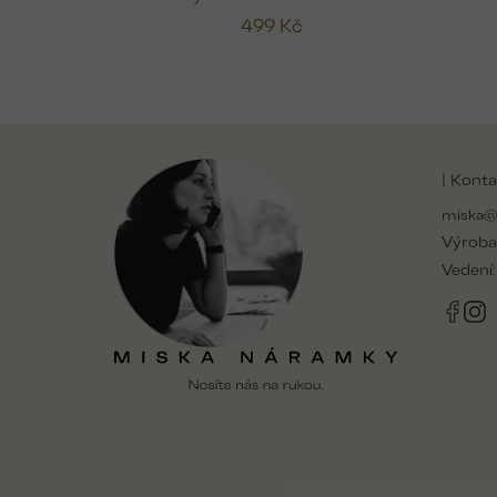
499 Kč
Z
á
| Konta
p
a
miska@
t
Výroba
í
Vedení