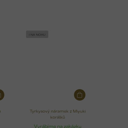
I NA NOHU
u
Tyrkysový náramek z Miyuki
korálků
u
Vyrábíme na zakázku