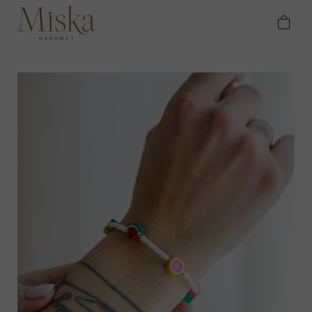
Přejít
Domů
Náramky
Rokajlové náramky
na
Letní bílý náramek z rokajlu OVOCE
obsah