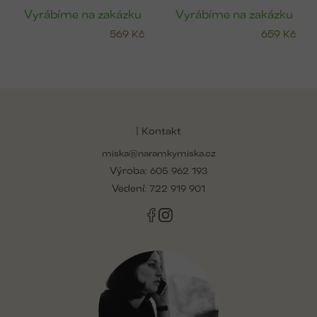
Vyrábíme na zakázku
Vyrábíme na zakázku
569 Kč
659 Kč
Z
á
p
| Kontakt
a
miska@naramkymiska.cz
t
Výroba:
í
605 962 193
Vedení:
722 919 901