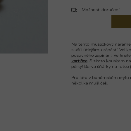
Možnosti doručení
Na tento mušličkový náramek 
sluší i útlejšímu zápěstí. Vel
posuvného zapínání. Ve finá
kartičce
. S tímto kouskem na
párty! Barva šňůrky na fotce 
Pro léto v bohémském stylu
několika mušliček.