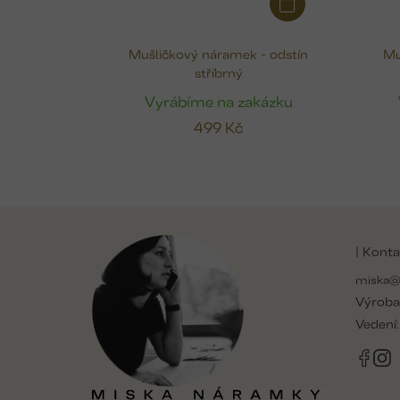
Mušličkový náramek - odstín
Mu
stříbrný
Vyrábíme na zakázku
499 Kč
Z
á
| Konta
p
a
miska@
t
Výroba
í
Vedení