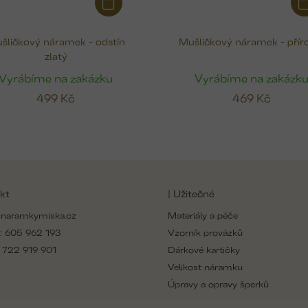
šličkový náramek - odstín
Mušličkový náramek - přír
zlatý
Vyrábíme na zakázku
Vyrábíme na zakázk
499 Kč
469 Kč
kt
| Užitečné
naramkymiska.cz
Materiály a péče
:
605 962 193
Vzorník provázků
:
722 919 901
Dárkové kartičky
Velikost náramku
Úpravy a opravy šperků