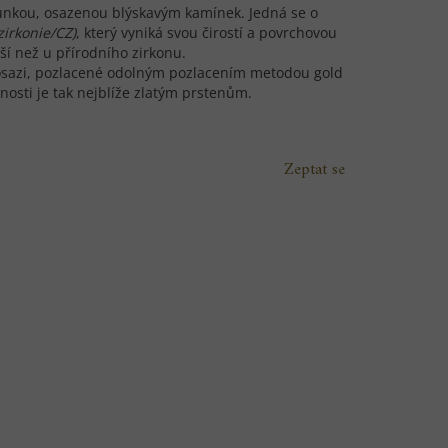
runkou, osazenou blýskavým kamínek. Jedná se o
zirkonie/CZ)
, který vyniká svou čirostí a povrchovou
tší než u přírodního zirkonu.
mosazi, pozlacené odolným pozlacením metodou gold
tnosti je tak nejblíže zlatým prstenům.
Zeptat se