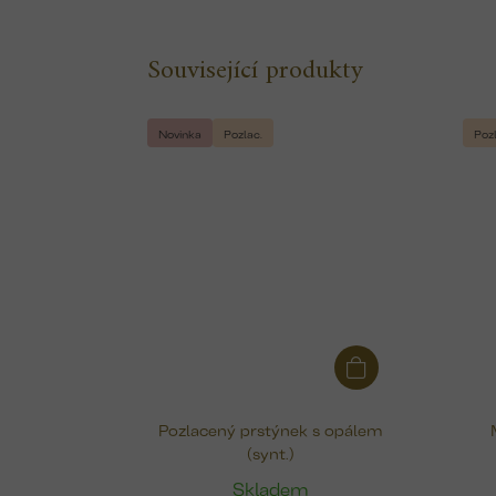
Související produkty
Novinka
Pozlac.
Pozl
Pozlacený prstýnek s opálem
(synt.)
Skladem