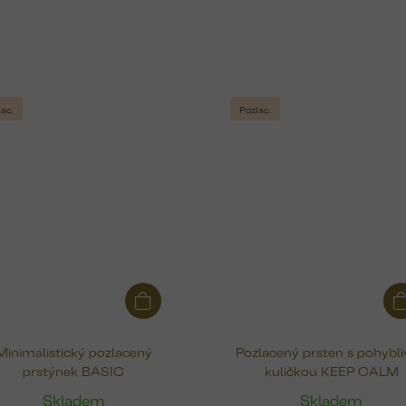
ac.
Pozlac.
Minimalistický pozlacený
Pozlacený prsten s pohybl
prstýnek BASIC
kuličkou KEEP CALM
Skladem
Skladem