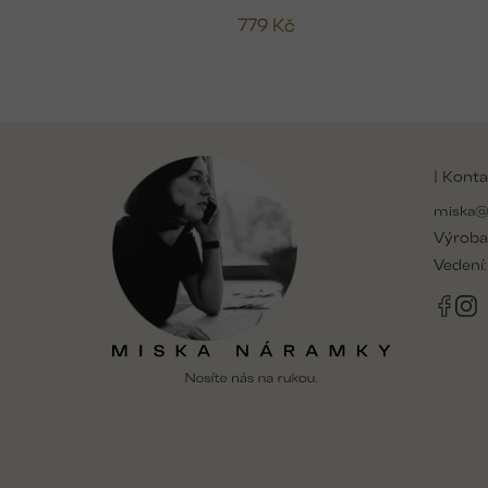
779 Kč
Z
á
| Konta
p
a
miska@
t
Výroba
í
Vedení