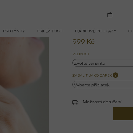
Pozlacené prsteny s kamenem
 (CZ)
PRSTÝNKY
PŘÍLEŽITOSTI
DÁRKOVÉ POUKAZY
O
999 Kč
Měrná
VELIKOST
cena:
ZABALIT JAKO DÁREK
?
Možnosti doručení