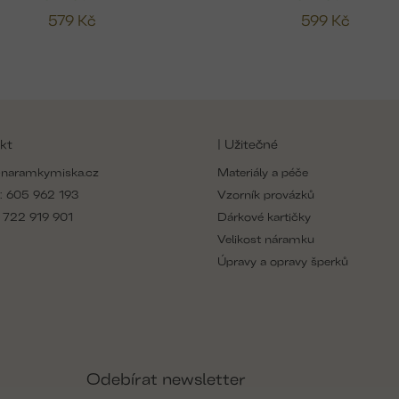
579 Kč
599 Kč
kt
| Užitečné
naramkymiska.cz
Materiály a péče
:
605 962 193
Vzorník provázků
:
722 919 901
Dárkové kartičky
Velikost náramku
Úpravy a opravy šperků
Odebírat newsletter