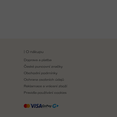
O
v
l
á
| O nákupu
d
a
Doprava a platba
c
České puncovní značky
í
p
Obchodní podmínky
r
Ochrana osobních údajů
v
Reklamace a vrácení zboží
k
y
Pravidla používání cookies
v
ý
p
i