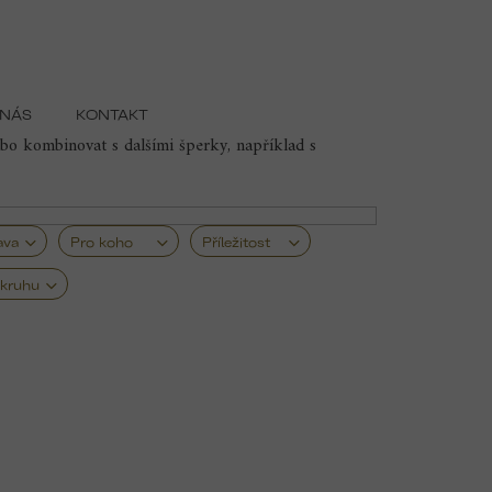
 NÁS
KONTAKT
y, a právě proto se stal oblíbeným motivem v
bo kombinovat s dalšími šperky, například s
ava
Pro koho
Příležitost
kruhu