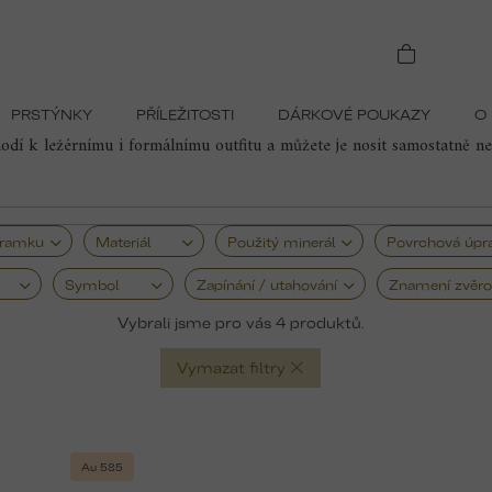
žkem
Pánské náramky s křížkem
PRSTÝNKY
PŘÍLEŽITOSTI
DÁRKOVÉ POUKAZY
O
ou symboliku a moderní styl. Křížek je symbolem víry, ochrany a síl
dí k ležérnímu i formálnímu outfitu a můžete je nosit samostatně ne
áramku
Materiál
Použitý minerál
Povrchová úpr
Symbol
Zapínání / utahování
Znamení zvěro
4
Vymazat filtry
Au 585