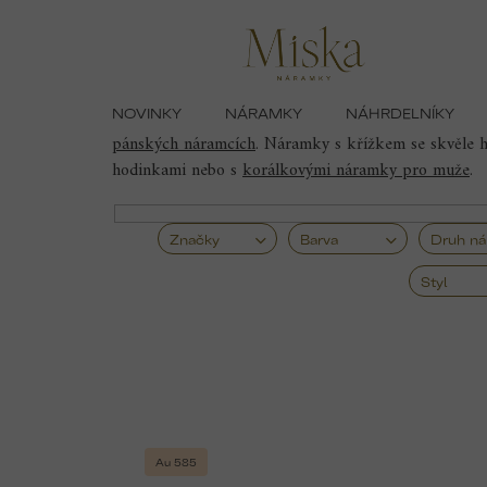
Přejít
Domů
Náramky
Pánské náramky s kří
na
obsah
NOVINKY
NÁRAMKY
NÁHRDELNÍKY
Pánské náramky s křížkem
v sobě spojují nadčasov
pánských náramcích
.
Náramky s křížkem se skvěle ho
hodinkami nebo s
korálkovými náramky pro muže
.
Značky
Barva
Druh n
Styl
V
ý
Au 585
p