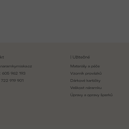
kt
| Užitečné
naramkymiska.cz
Materiály a péče
:
605 962 193
Vzorník provázků
:
722 919 901
Dárkové kartičky
Velikost náramku
Úpravy a opravy šperků