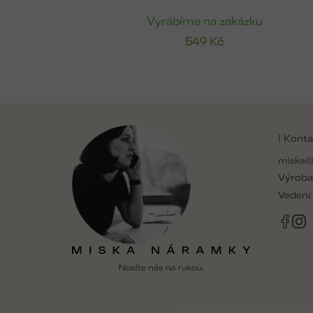
Vyrábíme na zakázku
549 Kč
Z
á
| Konta
p
a
miska@
t
Výroba
í
Vedení