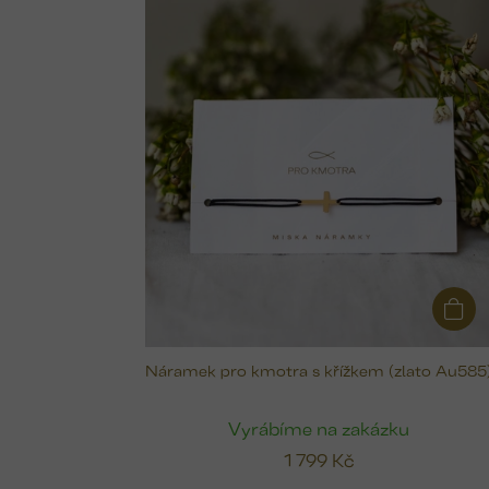
i
s
p
r
o
d
u
k
t
ů
Náramek pro kmotra s křížkem (zlato Au585
Vyrábíme na zakázku
1 799 Kč