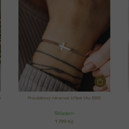
)
Provázkový náramek křížek (Au 585)
Skladem
1 799 Kč